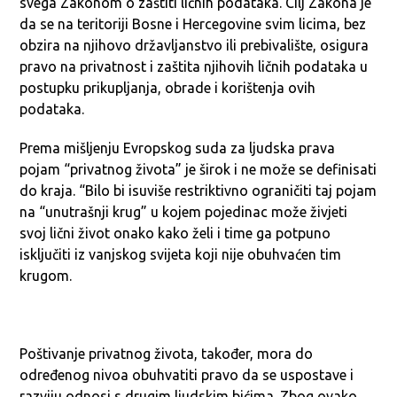
svega Zakonom o zaštiti ličnih podataka. Cilj Zakona je
da se na teritoriji Bosne i Hercegovine svim licima, bez
obzira na njihovo državljanstvo ili prebivalište, osigura
pravo na privatnost i zaštita njihovih ličnih podataka u
postupku prikupljanja, obrade i korištenja ovih
podataka.
Prema mišljenju Evropskog suda za ljudska prava
pojam “privatnog života” je širok i ne može se definisati
do kraja. “Bilo bi isuviše restriktivno ograničiti taj pojam
na “unutrašnji krug” u kojem pojedinac može živjeti
svoj lični život onako kako želi i time ga potpuno
isključiti iz vanjskog svijeta koji nije obuhvaćen tim
krugom.
Poštivanje privatnog života, također, mora do
određenog nivoa obuhvatiti pravo da se uspostave i
razviju odnosi s drugim ljudskim bićima. Zbog ovako