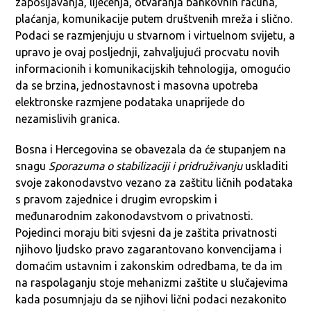
zapošljavanja, liječenja, otvaranja bankovnih računa,
plaćanja, komunikacije putem društvenih mreža i slično.
Podaci se razmjenjuju u stvarnom i virtuelnom svijetu, a
upravo je ovaj posljednji, zahvaljujući procvatu novih
informacionih i komunikacijskih tehnologija, omogućio
da se brzina, jednostavnost i masovna upotreba
elektronske razmjene podataka unaprijede do
nezamislivih granica.
Bosna i Hercegovina se obavezala da će stupanjem na
snagu
Sporazuma o stabilizaciji i pridruživanju
uskladiti
svoje zakonodavstvo vezano za zaštitu ličnih podataka
s pravom zajednice i drugim evropskim i
međunarodnim zakonodavstvom o privatnosti.
Pojedinci moraju biti svjesni da je zaštita privatnosti
njihovo ljudsko pravo zagarantovano konvencijama i
domaćim ustavnim i zakonskim odredbama, te da im
na raspolaganju stoje mehanizmi zaštite u slučajevima
kada posumnjaju da se njihovi lični podaci nezakonito