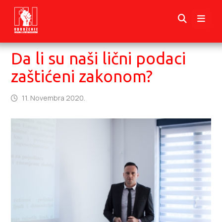
Da li su naši lični podaci
zaštićeni zakonom?
11. Novembra 2020.