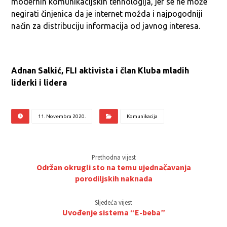
modernih komunikacijskih tehnologija, jer se ne može
negirati činjenica da je internet možda i najpogodniji
način za distribuciju informacija od javnog interesa.
Adnan Salkić, FLI aktivista i član Kluba mladih
liderki i lidera
11. Novembra 2020.
Komunikacija
Prethodna vijest
Održan okrugli sto na temu ujednačavanja
porodiljskih naknada
Sljedeća vijest
Uvođenje sistema “E-beba”