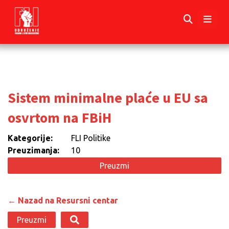
Sistem minimalne plaće u EU sa
osvrtom na FBiH
Kategorije:
FLI Politike
Preuzimanja:
10
Preuzmi
← Nazad na Resursni centar
Preuzmi