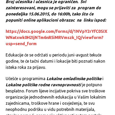
Broj učesnika i učesnica je ograničen. Svi
zainteresovani, mogu se prijaviti za program do
ponedeljka 15.06.2015, do 16:00h, tako što će
popuniti online aplikacioni obrazac na linku ispod:
https://docs.google.com/forms/d/1NVpY2rYfC0SIX
WNatxwk0H2IjNTm6nR5iMRVmszk_IQ/viewform?
usp=send_form
Edukacije će se održati u periodu juni-avgust tekuće
godine, te će tačni datumi i lokacije biti poznati nakon
isteka roka za prijavu.
Učešće u programima
Lokalne omladinske politike
i
Lokalne politike rodne ravnopravnosti
je potpuno
besplatno. Forum lijeve incijative pokriva sve troškove
organizacije jednodnevnih edukacija u Vašim lokalnim
zajednicama, troškove hrane i osvježenja, te svu
neophodnu podršku u vidu potrebnih materijala,