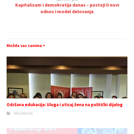
Kapitalizam i demokratija danas – postoji li novi
odnos i model delovanja
Možda vas zanima >
Održana edukacija: Uloga i uticaj žena na politički dijalog
Aktuelnosti