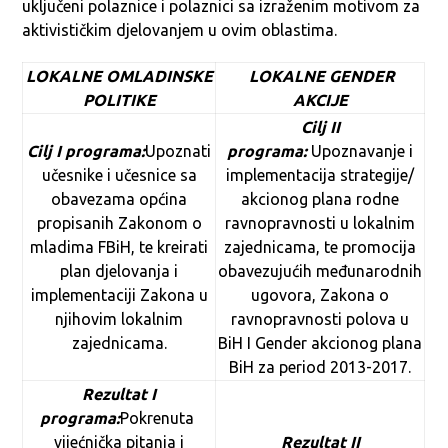
uključeni polaznice i polaznici sa izraženim motivom za
aktivističkim djelovanjem u ovim oblastima.
LOKALNE OMLADINSKE
LOKALNE GENDER
POLITIKE
AKCIJE
Cilj II
Cilj I programa:
Upoznati
programa:
Upoznavanje i
učesnike i učesnice sa
implementacija strategije/
obavezama općina
akcionog plana rodne
propisanih Zakonom o
ravnopravnosti u lokalnim
mladima FBiH, te kreirati
zajednicama, te promocija
plan djelovanja i
obavezujućih međunarodnih
implementaciji Zakona u
ugovora, Zakona o
njihovim lokalnim
ravnopravnosti polova u
zajednicama.
BiH I Gender akcionog plana
BiH za period 2013-2017.
Rezultat I
programa:
Pokrenuta
vijećnička pitanja i
Rezultat II