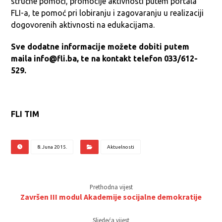
stručne pomoći, promocije aktivnosti putem portala
FLI-a, te pomoć pri lobiranju i zagovaranju u realizaciji
dogovorenih aktivnosti na edukacijama.
Sve dodatne informacije možete dobiti putem
maila info@
fli.ba, te na kontakt telefon 033/612-
529.
FLI TIM
8. Juna 2015.
Aktuelnosti
Prethodna vijest
Završen III modul Akademije socijalne demokratije
Sljedeća vijest