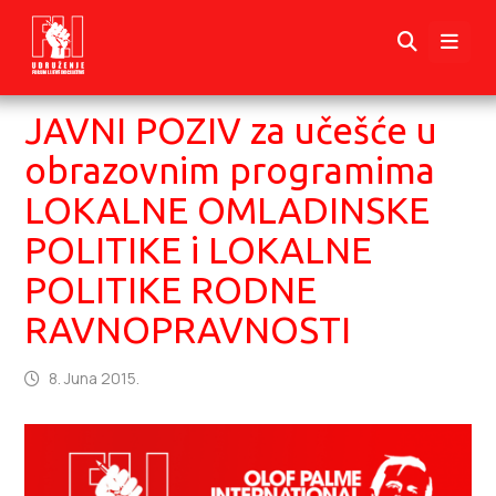
JAVNI POZIV za učešće u
obrazovnim programima
LOKALNE OMLADINSKE
POLITIKE i LOKALNE
POLITIKE RODNE
RAVNOPRAVNOSTI
8. Juna 2015.