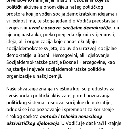
prvenstveno namijenjen mladim osobama koje su
politički aktivne u onom dijelu našeg političkog
prostora koji je vođen socijaldemokratskim idejama i
vrijednostima, te stoga jedan dio Vodiča predstavlja i
svojevrsni
uvod u osnove socijalne demokratije
, on
njenog nastanka, preko pregleda ključnih vrijednosti,
ideja, ali i organizacija koje danas okupljaju
socijaldemokrate svijeta, do uvida u razvoj socijalne
demokratije u Bosni i Hercegovini, ali i djelovanje
Socijaldemokratske partije Bosne i Hercegovine, kao
najstarije i najveće socijaldemokratske političke
organizacije u našoj zemlji.
Naše shvatanje znanja i vještina koji su preduslov za
svrsishodan politički aktivizam, pored poznavanja
političkog sistema i osnova socijalne demokratije ,
odnosi se i na poznavanje i spremnost za korištenje
širokog spektra
metoda i tehnika nenasilnog
aktivističkog djelovanja
. U Vodiču je dat kraći i krajnje