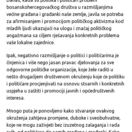
Danas, kada su politika i političari problem
bosanskohercegovačkog društva u razmišljanjima
većine građana i građanki naše zemlje, javila se potreba
za afirmisanjem i promocijom političkog aktivizma kod
mladih ljudi ukazujući na ulogu i značaj političkog
angažmana sa ciljem rješavanja konkretnih problema
vaše lokalne zajednice.
Ipak, negativno razmišljanje o politici i političarima je
činjenica i više nego jasan pravac djelovanja za sve
odgovorne političke organizacije, koje žele raditi u
nešto drugačijem društvenom okruženju koje će politiku
i političare procjenjivati na osnovu stvarnih i konkretnih
uspjeha u zaštiti i promociji javnih i općedruštvenih
interesa.
Mnogo puta je ponovljeno kako stvaranje ovakvog
okruženja zahtjeva promjene, duboke i sveobuhvatne,
koje ne mogu zaživjeti bez izuzetnog zalaganja i rada