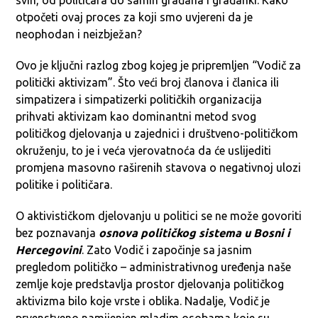
svih, od političara do samih građana i građanki. Kako
otpočeti ovaj proces za koji smo uvjereni da je
neophodan i neizbježan?
Ovo je ključni razlog zbog kojeg je pripremljen “Vodič za
politički aktivizam”. Što veći broj članova i članica ili
simpatizera i simpatizerki političkih organizacija
prihvati aktivizam kao dominantni metod svog
političkog djelovanja u zajednici i društveno-političkom
okruženju, to je i veća vjerovatnoća da će uslijediti
promjena masovno raširenih stavova o negativnoj ulozi
politike i političara.
O aktivističkom djelovanju u politici se ne može govoriti
bez poznavanja
osnova političkog sistema u Bosni i
Hercegovini
. Zato Vodič i započinje sa jasnim
pregledom političko – administrativnog uređenja naše
zemlje koje predstavlja prostor djelovanja političkog
aktivizma bilo koje vrste i oblika. Nadalje, Vodič je