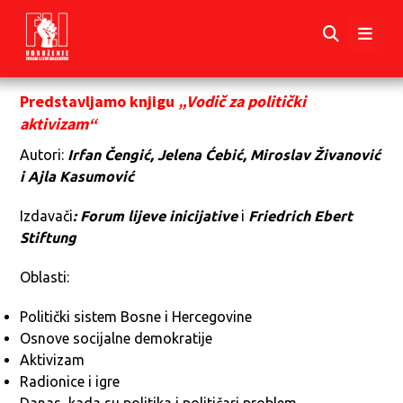
Predstavljamo knjigu
„Vodič za politički
aktivizam“
Autori:
Irfan Čengić, Jelena Ćebić, Miroslav Živanović
i Ajla Kasumović
Izdavači
: Forum lijeve inicijative
i
Friedrich Ebert
Stiftung
Oblasti:
Politički sistem Bosne i Hercegovine
Osnove socijalne demokratije
Aktivizam
Radionice i igre