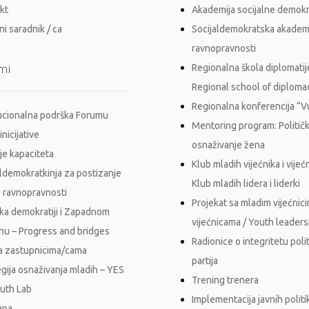
kt
Akademija socijalne demokr
i saradnik / ca
Socijaldemokratska akadem
ravnopravnosti
mi
Regionalna škola diplomatij
Regional school of diploma
Regionalna konferencija “
tucionalna podrška Forumu
Mentoring program: Politič
inicijative
osnaživanje žena
je kapaciteta
Klub mladih vijećnika i vijećn
aldemokratkinja za postizanje
Klub mladih lidera i liderki
 ravnopravnosti
Projekat sa mladim vijećnici
ka demokratiji i Zapadnom
vijećnicama / Youth leader
nu – Progress and bridges
Radionice o integritetu polit
a zastupnicima/cama
partija
egija osnaživanja mladih – YES
Trening trenera
outh Lab
Implementacija javnih polit
apa