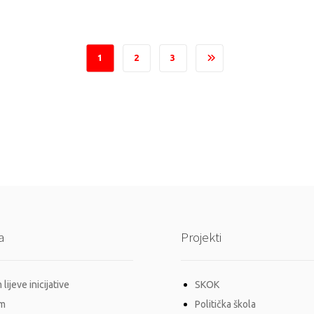
1
2
3
a
Projekti
lijeve inicijative
SKOK
im
Politička škola