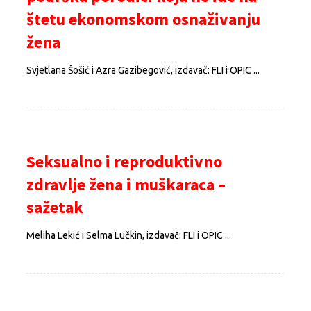
štetu ekonomskom osnaživanju
žena
Svjetlana Šošić i Azra Gazibegović, izdavač: FLI i OPIC ...
Seksualno i reproduktivno
zdravlje žena i muškaraca –
sažetak
Meliha Lekić i Selma Lučkin, izdavač: FLI i OPIC ...