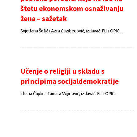
štetu ekonomskom osnaživanju
žena – sažetak
Svjetlana Šošić i Azra Gazibegović, izdavač: FLI i OPIC ...
Učenje o religiji u skladu s
principima socijaldemokratije
Irhana Čajdin i Tamara Vujinović, izdavač: FLI i OPIC ...