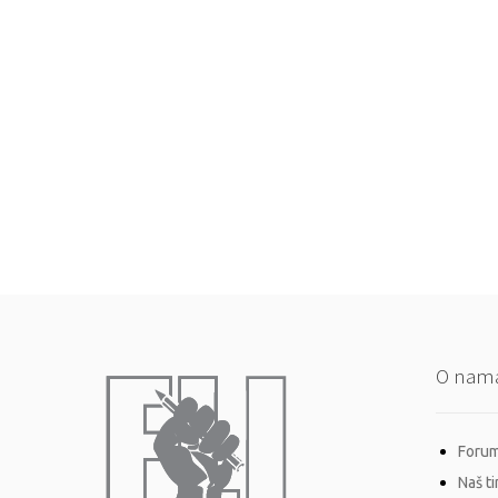
O nam
Forum 
Naš t