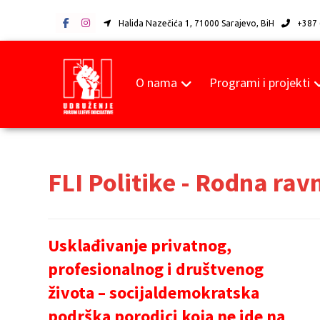
Halida Nazečića 1, 71000 Sarajevo, BiH
+387 
O nama
Programi i projekti
FLI Politike - Rodna ra
Usklađivanje privatnog,
profesionalnog i društvenog
života – socijaldemokratska
podrška porodici koja ne ide na