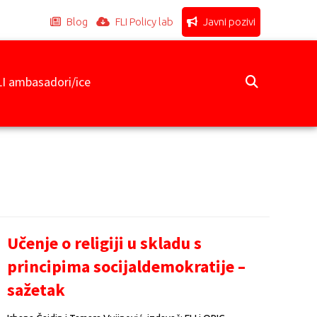
Blog
FLI Policy lab
Javni pozivi
LI ambasadori/ice
Učenje o religiji u skladu s
principima socijaldemokratije –
sažetak