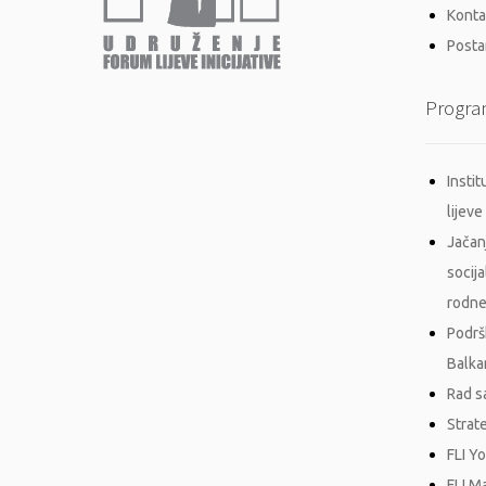
Konta
Postan
Progra
Insti
lijeve 
Jačan
socij
rodne
Podrš
Balka
Rad s
Strat
FLI Y
FLI M