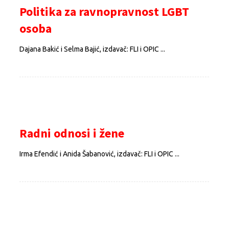
Politika za ravnopravnost LGBT
osoba
Dajana Bakić i Selma Bajić, izdavač: FLI i OPIC ...
Radni odnosi i žene
Irma Efendić i Anida Šabanović, izdavač: FLI i OPIC ...