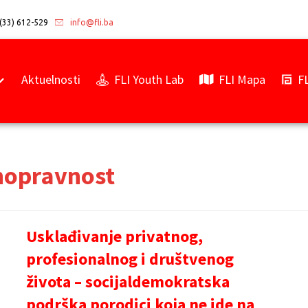
(33) 612-529
info@fli.ba
Aktuelnosti
FLI Youth Lab
FLI Mapa
F
vnopravnost
Usklađivanje privatnog,
profesionalnog i društvenog
života – socijaldemokratska
podrška porodici koja ne ide na