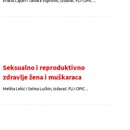
Irhana Čajdin i Tamara Vujinović, izdavač: FLI i OPIC ...
Seksualno i reproduktivno
zdravlje žena i muškaraca
Meliha Lekić i Selma Lučkin, izdavač: FLI i OPIC ...