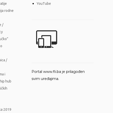
atije
YouTube
ija rodne
e /
cy
Vučko”
ko
ica /
Portal www.fli.ba je prilagođen
ma i
svim uređajima.
ship hub
ičkih
ika 2019