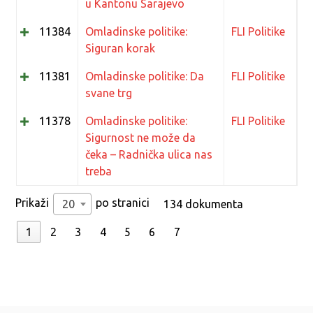
u Kantonu Sarajevo
11384
Omladinske politike:
FLI Politike
Siguran korak
11381
Omladinske politike: Da
FLI Politike
svane trg
11378
Omladinske politike:
FLI Politike
Sigurnost ne može da
čeka – Radnička ulica nas
treba
Prikaži
po stranici
20
134 dokumenta
1
2
3
4
5
6
7