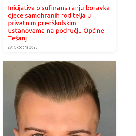
Inicijativa o sufinansiranju boravka
djece samohranih roditelja u
privatnim predškolskim
ustanovama na području Općine
Tešanj
28. Oktobra 2020.