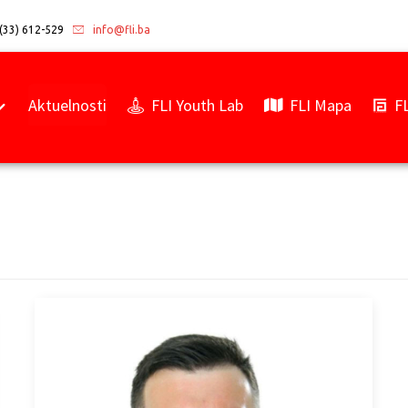
(33) 612-529
info@fli.ba
Aktuelnosti
FLI Youth Lab
FLI Mapa
F