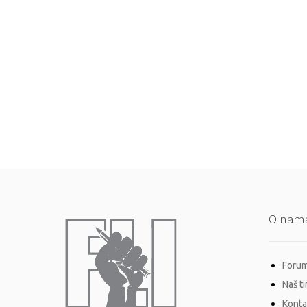
O nam
Forum 
Naš t
Konta