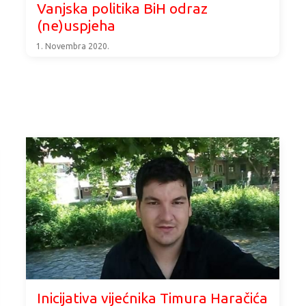
Vanjska politika BiH odraz
(ne)uspjeha
1. Novembra 2020.
Inicijativa vijećnika Timura Haračića