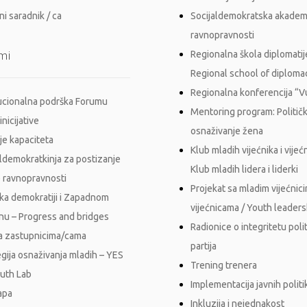
i saradnik / ca
Socijaldemokratska akadem
ravnopravnosti
mi
Regionalna škola diplomatij
Regional school of diploma
Regionalna konferencija “
tucionalna podrška Forumu
Mentoring program: Politič
inicijative
osnaživanje žena
je kapaciteta
Klub mladih vijećnika i vijećn
aldemokratkinja za postizanje
Klub mladih lidera i liderki
 ravnopravnosti
Projekat sa mladim vijećnici
ka demokratiji i Zapadnom
vijećnicama / Youth leader
nu – Progress and bridges
Radionice o integritetu polit
a zastupnicima/cama
partija
egija osnaživanja mladih – YES
Trening trenera
outh Lab
Implementacija javnih polit
apa
Inkluzija i nejednakost