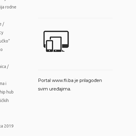
ija rodne
e /
cy
Vučko”
ko
ica /
Portal www.fli.ba je prilagođen
ma i
svim uređajima.
ship hub
ičkih
ika 2019