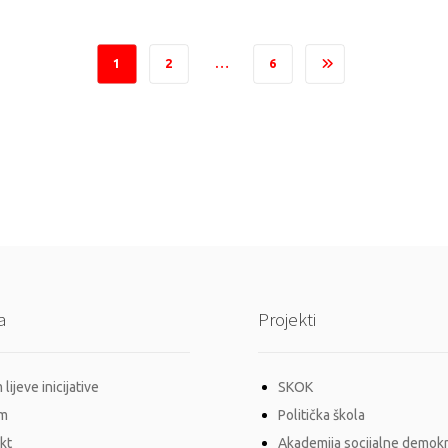
1
2
…
6
a
Projekti
lijeve inicijative
SKOK
im
Politička škola
kt
Akademija socijalne demokr