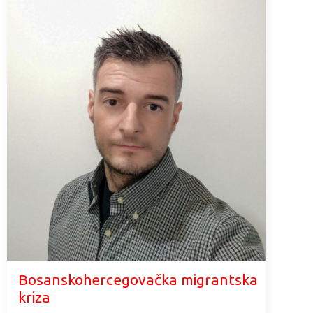
Bosanskohercegovačka migrantska
kriza