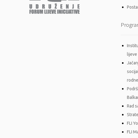
Postan
Progra
Insti
lijeve 
Jačan
socij
rodne
Podrš
Balka
Rad s
Strat
FLI Y
FLI M