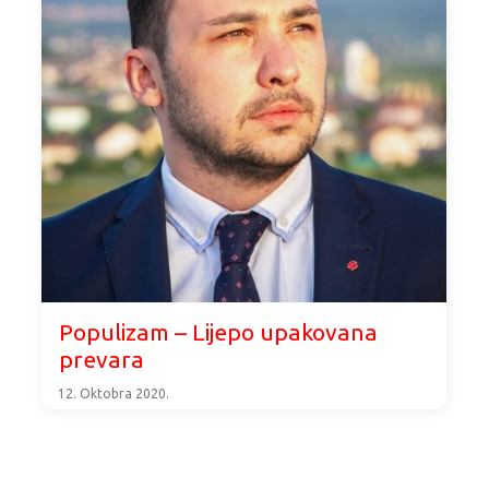
Populizam – Lijepo upakovana
prevara
12. Oktobra 2020.