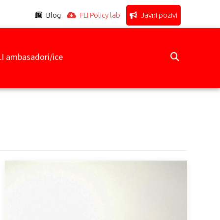
Blog
FLI Policy lab
Javni pozivi
LI ambasadori/ice