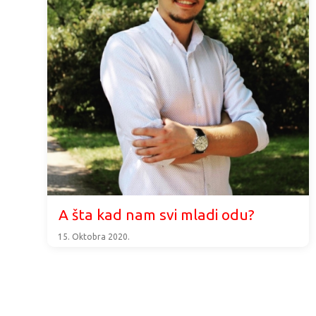
A šta kad nam svi mladi odu?
15. Oktobra 2020.