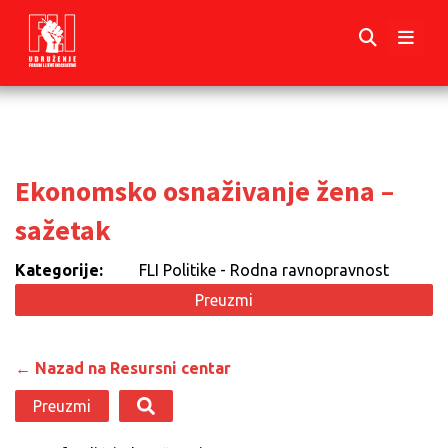
Ekonomsko osnaživanje žena –
sažetak
Kategorije:
FLI Politike - Rodna ravnopravnost
Preuzmi
← Nazad na Resursni centar
Preuzmi