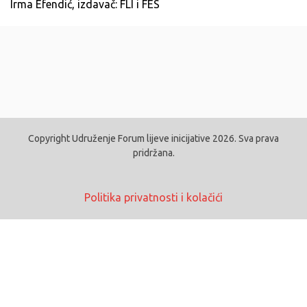
Irma Efendić, izdavač: FLI i FES
Copyright Udruženje Forum lijeve inicijative 2026. Sva prava
pridržana.
Politika privatnosti i kolačići