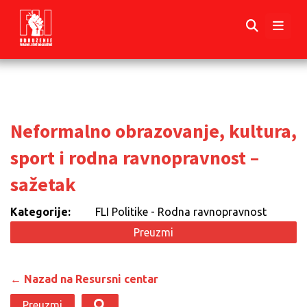
Neformalno obrazovanje, kultura,
sport i rodna ravnopravnost –
sažetak
Kategorije:
FLI Politike - Rodna ravnopravnost
Preuzmi
← Nazad na Resursni centar
Preuzmi