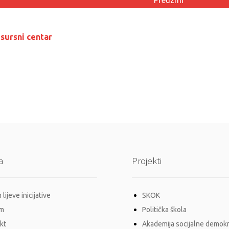
Preuzmi
sursni centar
a
Projekti
lijeve inicijative
SKOK
im
Politička škola
kt
Akademija socijalne demokr