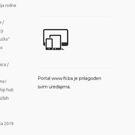
ija rodne
e /
cy
Vučko”
ko
ica /
Portal www.fli.ba je prilagođen
ma i
svim uređajima.
ship hub
ičkih
ika 2019