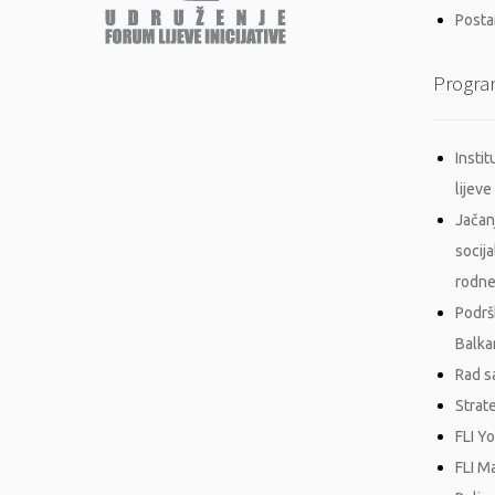
Postan
Progra
Insti
lijeve 
Jačan
socij
rodne
Podrš
Balka
Rad s
Strat
FLI Y
FLI M