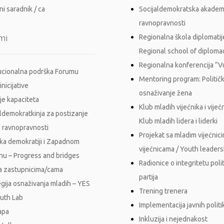
i saradnik / ca
Socijaldemokratska akadem
ravnopravnosti
mi
Regionalna škola diplomatij
Regional school of diploma
Regionalna konferencija “
tucionalna podrška Forumu
Mentoring program: Politič
inicijative
osnaživanje žena
je kapaciteta
Klub mladih vijećnika i vijećn
aldemokratkinja za postizanje
Klub mladih lidera i liderki
 ravnopravnosti
Projekat sa mladim vijećnici
ka demokratiji i Zapadnom
vijećnicama / Youth leader
nu – Progress and bridges
Radionice o integritetu polit
a zastupnicima/cama
partija
egija osnaživanja mladih – YES
Trening trenera
outh Lab
Implementacija javnih polit
apa
Inkluzija i nejednakost