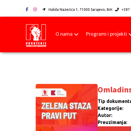
Halida Nazečića 1, 71000 Sarajevo, BiH
+387 
O nama
Programi i projekti
Omladinsk
Tip dokumenta
Kategorije:
Autor:
Preuzimanja: