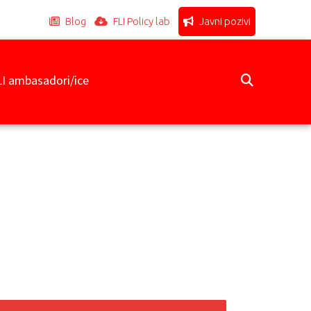
Blog
FLI Policy lab
Javni pozivi
LI ambasadori/ice