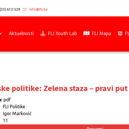
(33) 612-529
info@fli.ba
Aktuelnosti
FLI Youth Lab
FLI Mapa
F
e politike: Zelena staza – pravi put
:
pdf
FLI Politike
Igor Marković
11