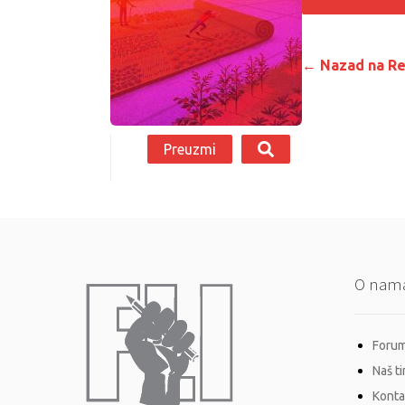
← Nazad na Re
Preuzmi
O nam
Forum 
Naš t
Konta