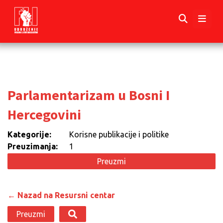
Parlamentarizam u Bosni I
Hercegovini
Kategorije:
Korisne publikacije i politike
Preuzimanja:
1
Preuzmi
← Nazad na Resursni centar
Preuzmi