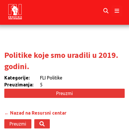
Politike koje smo uradili u 2019.
godini.
Kategorije:
FLI Politike
Preuzimanja:
5
Preuzmi
← Nazad na Resursni centar
Preuzmi