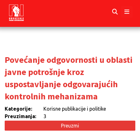
Povećanje odgovornosti u oblasti
javne potrošnje kroz
uspostavljanje odgovarajućih
kontrolnih mehanizama
Kategorije:
Korisne publikacije i politike
Preuzimanja:
3
Preuzmi