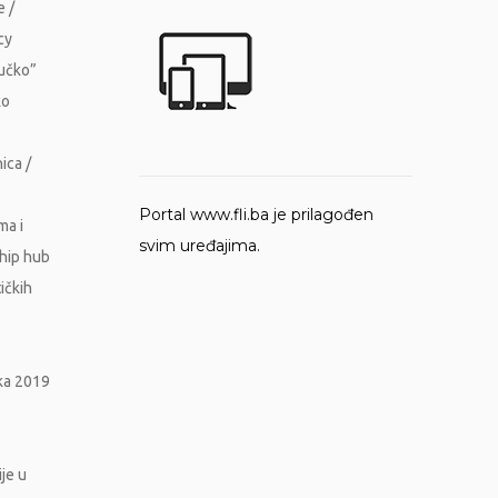
e /
cy
Vučko”
ko
ica /
Portal www.fli.ba je prilagođen
ma i
svim uređajima.
ship hub
ičkih
ika 2019
je u