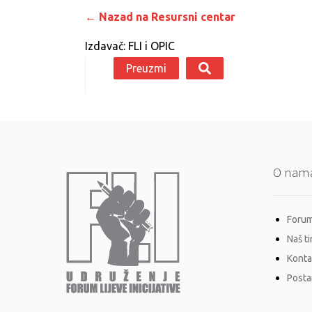
← Nazad na Resursni centar
Izdavač: FLI i OPIC
Preuzmi
O nam
Forum 
Naš t
Konta
Postan