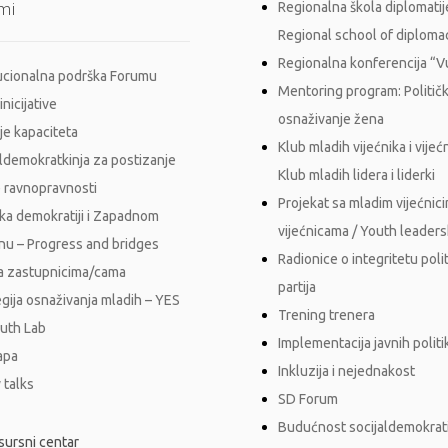
mi
Regionalna škola diplomatij
Regional school of diploma
Regionalna konferencija “
tucionalna podrška Forumu
Mentoring program: Politič
inicijative
osnaživanje žena
je kapaciteta
Klub mladih vijećnika i vijećn
aldemokratkinja za postizanje
Klub mladih lidera i liderki
 ravnopravnosti
Projekat sa mladim vijećnici
ka demokratiji i Zapadnom
vijećnicama / Youth leader
nu – Progress and bridges
Radionice o integritetu polit
a zastupnicima/cama
partija
egija osnaživanja mladih – YES
Trening trenera
outh Lab
Implementacija javnih polit
apa
Inkluzija i nejednakost
 talks
SD Forum
Budućnost socijaldemokrati
sursni centar