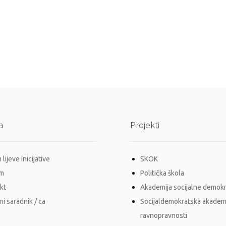
a
Projekti
lijeve inicijative
SKOK
im
Politička škola
kt
Akademija socijalne demokr
i saradnik / ca
Socijaldemokratska akadem
ravnopravnosti