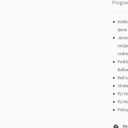
Progra
Insti
lijeve 
Jačan
socij
rodne
Podrš
Balka
Rad s
Strat
FLI Y
FLI M
Policy
Re