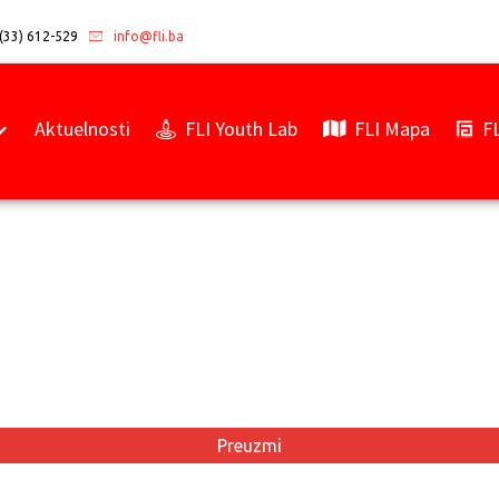
(33) 612-529
info@fli.ba
Aktuelnosti
FLI Youth Lab
FLI Mapa
F
Preuzmi