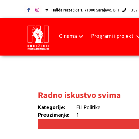
Halida Nazečića 1, 71000 Sarajevo, BiH
+387 
O nama
Programi i projekti
Radno iskustvo svima
Kategorije:
FLI Politike
Preuzimanja:
1