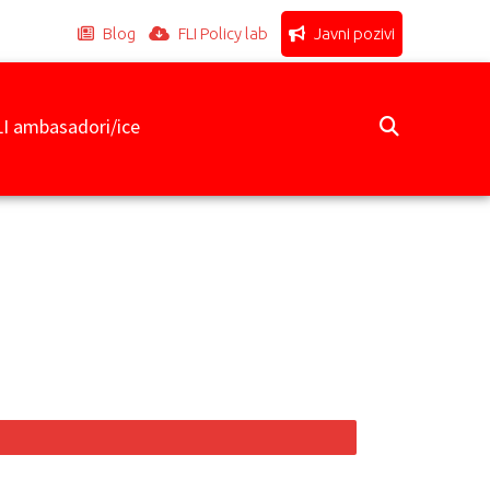
Blog
FLI Policy lab
Javni pozivi
LI ambasadori/ice