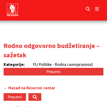
Rodno odgovorno budžetiranje –
sažetak
Kategorije:
FLI Politike - Rodna ravnopravnost
Preuzmi
← Nazad na Resursni centar
Preuzmi