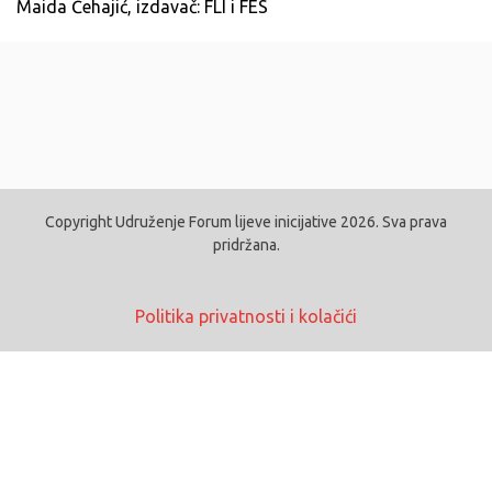
Maida Ćehajić, izdavač: FLI i FES
Copyright Udruženje Forum lijeve inicijative 2026. Sva prava
pridržana.
Politika privatnosti i kolačići