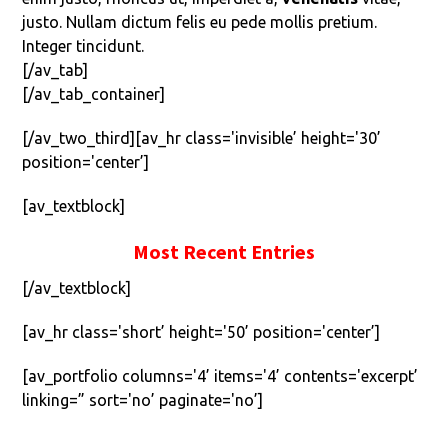
justo. Nullam dictum felis eu pede mollis pretium.
Integer tincidunt.
[/av_tab]
[/av_tab_container]
[/av_two_third][av_hr class='invisible’ height='30’
position='center’]
[av_textblock]
Most Recent Entries
[/av_textblock]
[av_hr class='short’ height='50’ position='center’]
[av_portfolio columns='4’ items='4’ contents='excerpt’
linking=” sort='no’ paginate='no’]