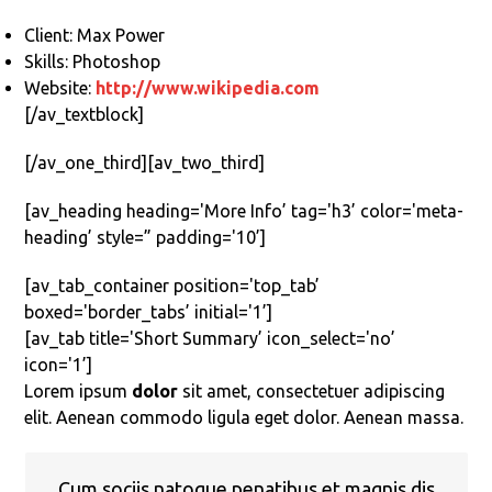
Client: Max Power
Skills: Photoshop
Website:
http://www.wikipedia.com
[/av_textblock]
[/av_one_third][av_two_third]
[av_heading heading='More Info’ tag='h3’ color='meta-
heading’ style=” padding='10’]
[av_tab_container position='top_tab’
boxed='border_tabs’ initial='1’]
[av_tab title='Short Summary’ icon_select='no’
icon='1’]
Lorem ipsum
dolor
sit amet, consectetuer adipiscing
elit. Aenean commodo ligula eget dolor. Aenean massa.
Cum sociis natoque penatibus et magnis dis