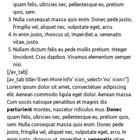
quam felis, ultricies nec, pellentesque eu, pretium
quis, sem.
Nulla consequat massa quis enim. Donec pede justo,
fringilla vel, aliquet nec, vulputate eget, arcu.
In enim justo, rhoncus ut, imperdiet a, venenatis
vitae, justo.
Nullam dictum felis eu pede mollis pretium. Integer
tincidunt. Cras dapibus. Vivamus elementum semper
nisi.
[/av_tab]
[av_tab title='Even More Info’ icon_select='no’ icon=”]
Lorem ipsum dolor sit amet, consectetuer adipiscing
elit. Aenean commodo ligula eget dolor. Aenean massa.
Cum sociis natoque penatibus et magnis dis
parturient
montes, nascetur ridiculus mus.
Donec
quam felis, ultricies nec, pellentesque eu, pretium quis,
sem. Nulla consequat massa quis enim. Donec pede
justo, fringilla vel, aliquet nec, vulputate eget, arcu. In
enim justo, rhoncus ut, imperdiet a,
venenatis
vitae,