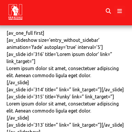
[av_one_full first]
[av_slideshow size='entry_without_sidebar’
animation='fade’ autoplay='true’ interval='5’]
[av_slide id='316’ title='Lorem ipsum dolor’ link=”
link_target=”]
Lorem ipsum dolor sit amet, consectetuer adipiscing
elit. Aenean commodo ligula eget dolor.
[/av_slide]
[av_slide id='314’ title=” link=” link_target=”][/av_slide]
[av_slide id='315’ title='Funky’ link=” link_target=”]
Lorem ipsum dolor sit amet, consectetuer adipiscing
elit. Aenean commodo ligula eget dolor.
[/av_slide]
[av_slide id='313’ title=” link=” link_target=”][/av_slide]