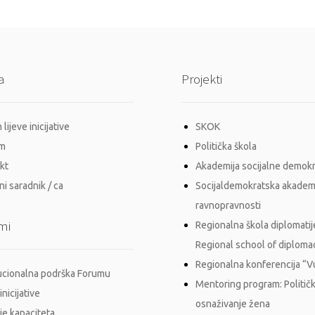
a
Projekti
lijeve inicijative
SKOK
im
Politička škola
kt
Akademija socijalne demokr
i saradnik / ca
Socijaldemokratska akadem
ravnopravnosti
mi
Regionalna škola diplomatij
Regional school of diploma
Regionalna konferencija “
tucionalna podrška Forumu
Mentoring program: Politič
inicijative
osnaživanje žena
je kapaciteta