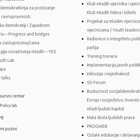
Klub mladih vijećnika i vijećn
aldemokratkinja za postizanje
Klub mladih lidera i liderki
 ravnopravnosti
Projekat sa mladim vijećnici
ka demokratiji i Zapadnom
vijećnicama / Youth leader
nu – Progress and bridges
Radionice o integritetu polit
a zastupnicima/cama
partija
egija osnaživanja mladih – YES
Trening trenera
outh Lab
Implementacija javnih polit
apa
Inkluzija i nejednakost
 talks
SD Forum
Budućnost socijaldemokrati
sursni centar
Evropi i susjedstvu: Investi
 Policy lab
mladi ljudski kapital
og
Mala škola ljudskih prava
PROGWEB
ni pozivi
Ostale edukacije i dešavanj