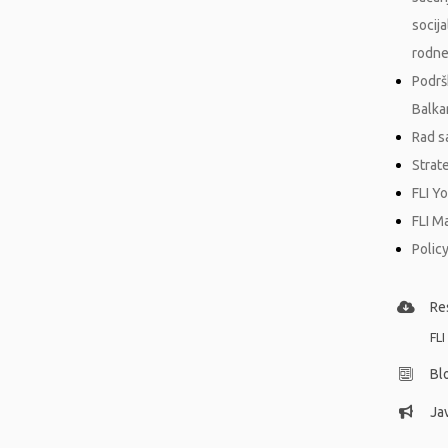
socij
rodne
Podrš
Balka
Rad s
Strat
FLI Y
FLI M
Policy
Re
FLI
Bl
Jav