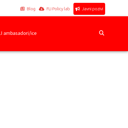
Blog
FLI Policy lab
Javni pozivi
LI ambasadori/ice