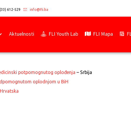
(33) 612-529
info@fli.ba
Aktuelnosti
FLI Youth Lab
FLI Mapa
F
edicinski potpomognutog oplođenja
– Srbija
 podpomognutom oplodnjom u BiH
 Hrvatska