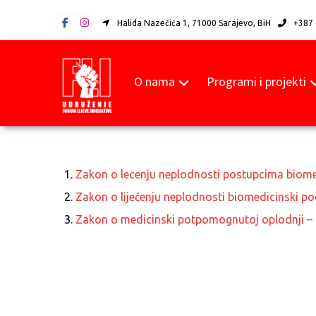
Halida Nazečića 1, 71000 Sarajevo, BiH
+387 
O nama
Programi i projekti
Zakon o lecenju neplodnosti postupcima biom
Zakon o liječenju neplodnosti biomedicinski
Zakon o medicinski potpomognutoj oplodnji –