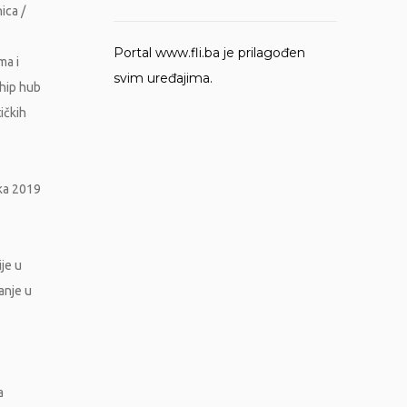
ica /
Portal www.fli.ba je prilagođen
ma i
svim uređajima.
ship hub
ičkih
ika 2019
je u
ranje u
a