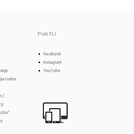
Prati FLI
Facebook
Instagram
atije
YouTube
ija rodne
e /
cy
Vučko”
ko