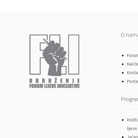
O nam
Forum 
Naš t
Konta
Postan
Progra
Insti
lijeve 
Jačan