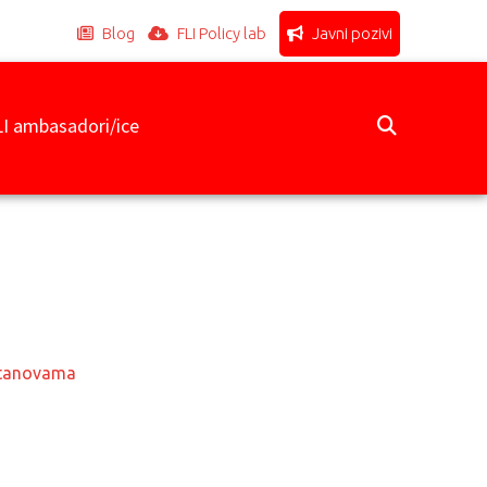
Blog
FLI Policy lab
Javni pozivi
LI ambasadori/ice
stanovama