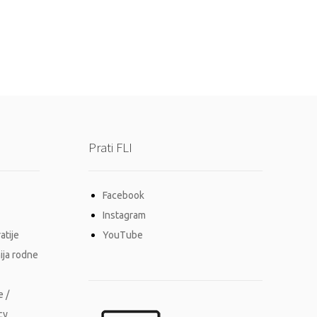
Prati FLI
Facebook
Instagram
atije
YouTube
ija rodne
e /
cy