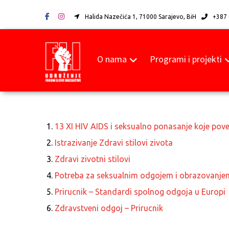
Halida Nazečića 1, 71000 Sarajevo, BiH
+387 
O nama
Programi i projekti
13 XI HIV AIDS i seksualno ponasanje koje pov
Istrazivanje Zdravi stilovi zivota
Zdravi zivotni stilovi
Potreba za seksualnim odgojem i obrazovanj
Prirucnik – Standardi spolnog odgoja u Europi
Zdravstveni odgoj – Prirucnik