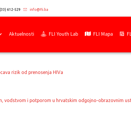
(33) 612-529
info@fli.ba
Aktuelnosti
FLI Youth Lab
FLI Mapa
F
ecava rizik od prenosenja HIVa
em, vodstvom i potporom u hrvatskim odgojno-obrazovnim u