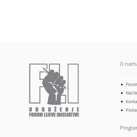
O nam
Forum 
Naš t
Konta
Postan
Progra