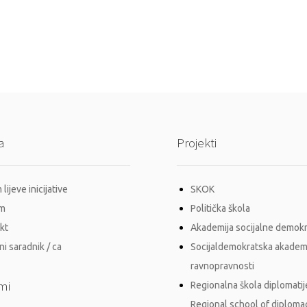
a
Projekti
lijeve inicijative
SKOK
im
Politička škola
kt
Akademija socijalne demokr
i saradnik / ca
Socijaldemokratska akadem
ravnopravnosti
mi
Regionalna škola diplomatij
Regional school of diploma