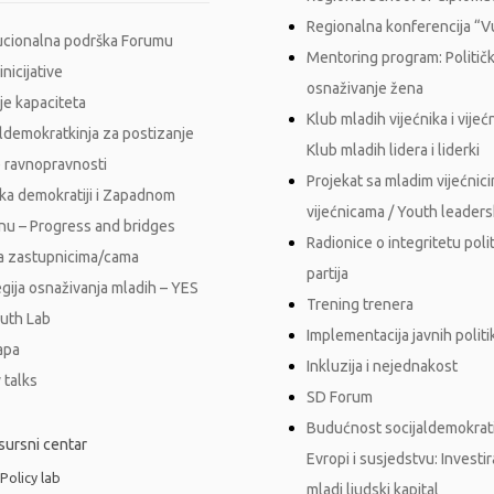
Regionalna konferencija “
tucionalna podrška Forumu
Mentoring program: Politič
inicijative
osnaživanje žena
je kapaciteta
Klub mladih vijećnika i vijećn
aldemokratkinja za postizanje
Klub mladih lidera i liderki
 ravnopravnosti
Projekat sa mladim vijećnici
ka demokratiji i Zapadnom
vijećnicama / Youth leader
nu – Progress and bridges
Radionice o integritetu polit
a zastupnicima/cama
partija
egija osnaživanja mladih – YES
Trening trenera
outh Lab
Implementacija javnih polit
apa
Inkluzija i nejednakost
 talks
SD Forum
Budućnost socijaldemokrati
sursni centar
Evropi i susjedstvu: Investi
 Policy lab
mladi ljudski kapital