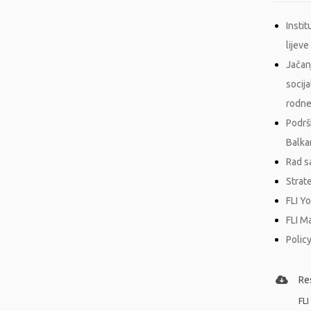
Insti
lijeve 
Jačan
socij
rodne
Podrš
Balka
Rad s
Strat
FLI Y
FLI M
Policy
Re
FLI