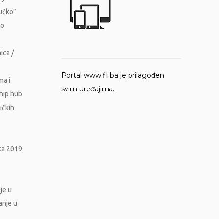
Vučko”
ko
ica /
Portal www.fli.ba je prilagođen
ma i
svim uređajima.
ship hub
ičkih
ika 2019
je u
ranje u