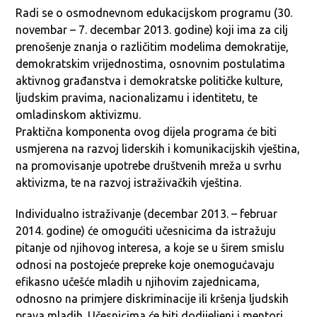
Radi se o osmodnevnom edukacijskom programu (30.
novembar – 7. decembar 2013. godine) koji ima za cilj
prenošenje znanja o različitim modelima demokratije,
demokratskim vrijednostima, osnovnim postulatima
aktivnog građanstva i demokratske političke kulture,
ljudskim pravima, nacionalizamu i identitetu, te
omladinskom aktivizmu.
Praktična komponenta ovog dijela programa će biti
usmjerena na razvoj liderskih i komunikacijskih vještina,
na promovisanje upotrebe društvenih mreža u svrhu
aktivizma, te na razvoj istraživačkih vještina.
Individualno istraživanje (decembar 2013. – februar
2014. godine) će omogućiti učesnicima da istražuju
pitanje od njihovog interesa, a koje se u širem smislu
odnosi na postojeće prepreke koje onemogućavaju
efikasno učešće mladih u njihovim zajednicama,
odnosno na primjere diskriminacije ili kršenja ljudskih
prava mladih. Učesnicima će biti dodijeljeni i mentori