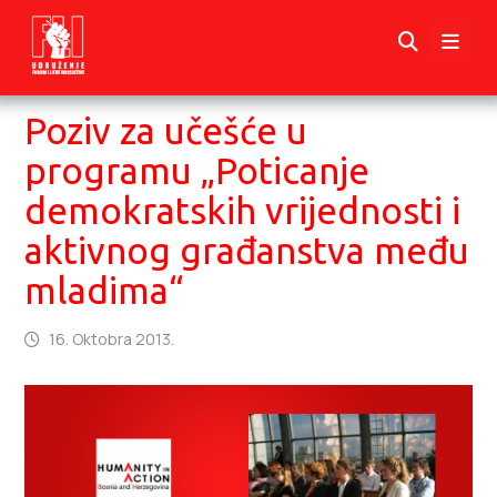
Poziv za učešće u
programu „Poticanje
demokratskih vrijednosti i
aktivnog građanstva među
mladima“
16. Oktobra 2013.