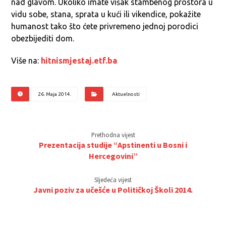
nad glavom. Ukoliko imate višak stambenog prostora u
vidu sobe, stana, sprata u kući ili vikendice, pokažite
humanost tako što ćete privremeno jednoj porodici
obezbijediti dom.
Više na:
hitnismjestaj.etf.ba
26. Maja 2014.
Aktuelnosti
Prethodna vijest
Prezentacija studije “Apstinenti u Bosni i
Hercegovini”
Sljedeća vijest
Javni poziv za učešće u Političkoj Školi 2014.