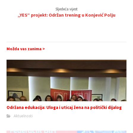
Sljedeća vijest
„YES“ projekt: Održan trening u Konjević Polju
Možda vas zanima >
Održana edukacija: Uloga i uticaj žena na politički dijalog
Aktuelnosti