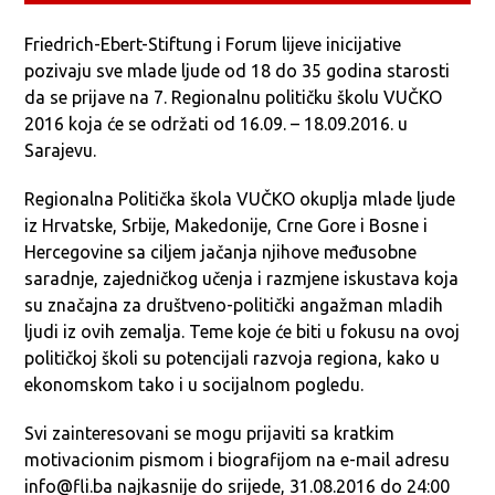
Friedrich-Ebert-Stiftung i Forum lijeve inicijative
pozivaju sve mlade ljude od 18 do 35 godina starosti
da se prijave na 7. Regionalnu političku školu VUČKO
2016 koja će se održati od 16.09. – 18.09.2016. u
Sarajevu.
Regionalna Politička škola VUČKO okuplja mlade ljude
iz Hrvatske, Srbije, Makedonije, Crne Gore i Bosne i
Hercegovine sa ciljem jačanja njihove međusobne
saradnje, zajedničkog učenja i razmjene iskustava koja
su značajna za društveno-politički angažman mladih
ljudi iz ovih zemalja. Teme koje će biti u fokusu na ovoj
političkoj školi su potencijali razvoja regiona, kako u
ekonomskom tako i u socijalnom pogledu.
Svi zainteresovani se mogu prijaviti sa kratkim
motivacionim pismom i biografijom na e-mail adresu
info@fli.ba najkasnije do srijede, 31.08.2016 do 24:00