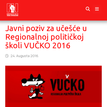
Javni poziv za učešće u
Regionalnoj političkoj
školi VUČKO 2016
24. Augusta 2016.