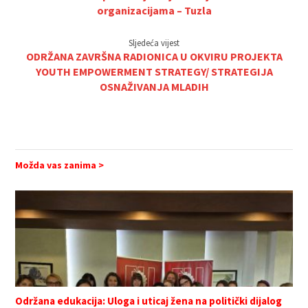
organizacijama – Tuzla
Sljedeća vijest
ODRŽANA ZAVRŠNA RADIONICA U OKVIRU PROJEKTA
YOUTH EMPOWERMENT STRATEGY/ STRATEGIJA
OSNAŽIVANJA MLADIH
Možda vas zanima >
Održana edukacija: Uloga i uticaj žena na politički dijalog