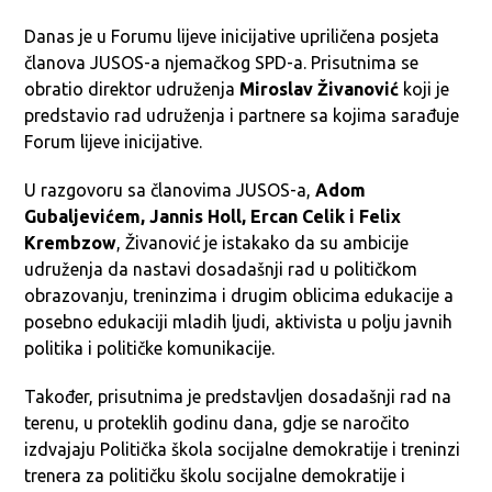
Danas je u Forumu lijeve inicijative upriličena posjeta
članova JUSOS-a njemačkog SPD-a. Prisutnima se
obratio direktor udruženja
Miroslav Živanović
koji je
predstavio rad udruženja i partnere sa kojima sarađuje
Forum lijeve inicijative.
U razgovoru sa članovima JUSOS-a,
Adom
Gubaljevićem, Jannis Holl, Ercan Celik i Felix
Krembzow
, Živanović je istakako da su ambicije
udruženja da nastavi dosadašnji rad u političkom
obrazovanju, treninzima i drugim oblicima edukacije a
posebno edukaciji mladih ljudi, aktivista u polju javnih
politika i političke komunikacije.
Također, prisutnima je predstavljen dosadašnji rad na
terenu, u proteklih godinu dana, gdje se naročito
izdvajaju Politička škola socijalne demokratije i treninzi
trenera za političku školu socijalne demokratije i