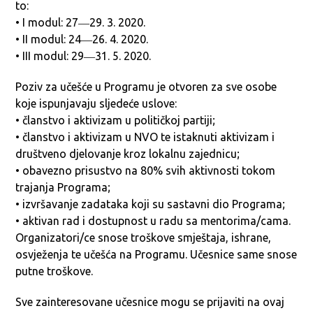
to:
• I modul: 27―29. 3. 2020.
• II modul: 24―26. 4. 2020.
• III modul: 29―31. 5. 2020.
Poziv za učešće u Programu je otvoren za sve osobe
koje ispunjavaju sljedeće uslove:
• članstvo i aktivizam u političkoj partiji;
• članstvo i aktivizam u NVO te istaknuti aktivizam i
društveno djelovanje kroz lokalnu zajednicu;
• obavezno prisustvo na 80% svih aktivnosti tokom
trajanja Programa;
• izvršavanje zadataka koji su sastavni dio Programa;
• aktivan rad i dostupnost u radu sa mentorima/cama.
Organizatori/ce snose troškove smještaja, ishrane,
osvježenja te učešća na Programu. Učesnice same snose
putne troškove.
Sve zainteresovane učesnice mogu se prijaviti na ovaj