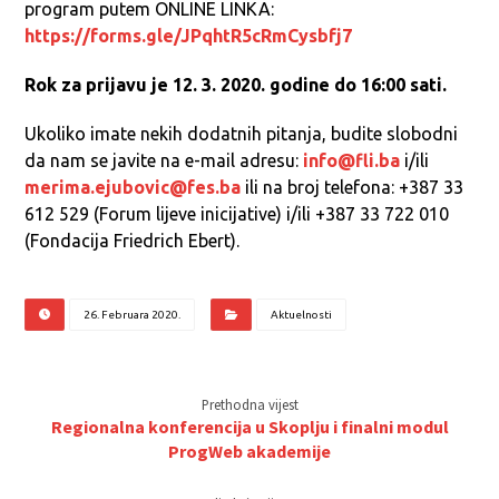
program putem ONLINE LINKA:
https://forms.gle/JPqhtR5cRmCysbfj7
Rok za prijavu je 12. 3. 2020. godine do 16:00 sati.
Ukoliko imate nekih dodatnih pitanja, budite slobodni
da nam se javite na e-mail adresu:
info@fli.ba
i/ili
merima.ejubovic@fes.ba
ili na broj telefona: +387 33
612 529 (Forum lijeve inicijative) i/ili +387 33 722 010
(Fondacija Friedrich Ebert).
26. Februara 2020.
Aktuelnosti
Prethodna vijest
Regionalna konferencija u Skoplju i finalni modul
ProgWeb akademije