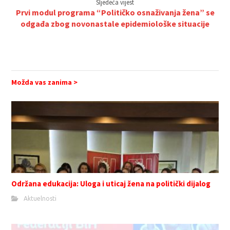
Sljedeća vijest
Prvi modul programa “Političko osnaživanja žena” se
odgađa zbog novonastale epidemiološke situacije
Možda vas zanima >
Održana edukacija: Uloga i uticaj žena na politički dijalog
Aktuelnosti