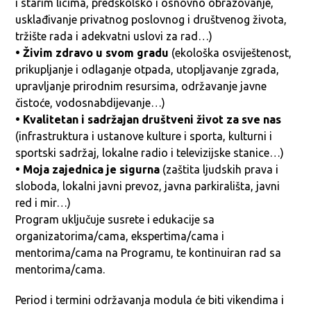
i starim licima, predškolsko i osnovno obrazovanje,
usklađivanje privatnog poslovnog i društvenog života,
tržište rada i adekvatni uslovi za rad…)
• Živim zdravo u svom gradu
(ekološka osviještenost,
prikupljanje i odlaganje otpada, utopljavanje zgrada,
upravljanje prirodnim resursima, održavanje javne
čistoće, vodosnabdijevanje…)
• Kvalitetan i sadržajan društveni život za sve nas
(infrastruktura i ustanove kulture i sporta, kulturni i
sportski sadržaj, lokalne radio i televizijske stanice…)
• Moja zajednica je sigurna
(zaštita ljudskih prava i
sloboda, lokalni javni prevoz, javna parkirališta, javni
red i mir…)
Program uključuje susrete i edukacije sa
organizatorima/cama, ekspertima/cama i
mentorima/cama na Programu, te kontinuiran rad sa
mentorima/cama.
Period i termini održavanja modula će biti vikendima i