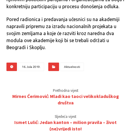
konkretniju participaciju u procesu donošenja odluka.
Pored radionica i predavanja učesnici su na akademiji
napravili pripremu za izradu nacionalnih projekata u
svojim zemljama a koje će razviti kroz naredna dva
modula ove akademije koji bi se trebali održati u
Beogradi i Skoplju.
16. Jula 2019.
Aktuelnosti
Prethodna vijest
Mirnes Ćerimović: Mladi kao taoci velikokladuškog
društva
Sljedeća vijest
Ismet Lulić: Jedan kanton – milion pravila – život
(ne)vrijedi isto!