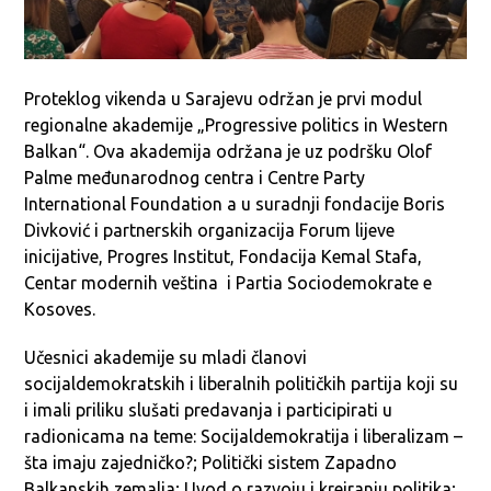
Proteklog vikenda u Sarajevu održan je prvi modul
regionalne akademije „Progressive politics in Western
Balkan“. Ova akademija održana je uz podršku Olof
Palme međunarodnog centra i Centre Party
International Foundation a u suradnji fondacije Boris
Divković i partnerskih organizacija Forum lijeve
inicijative, Progres Institut, Fondacija Kemal Stafa,
Centar modernih veština i Partia Sociodemokrate e
Kosoves.
Učesnici akademije su mladi članovi
socijaldemokratskih i liberalnih političkih partija koji su
i imali priliku slušati predavanja i participirati u
radionicama na teme: Socijaldemokratija i liberalizam –
šta imaju zajedničko?; Politički sistem Zapadno
Balkanskih zemalja; Uvod o razvoju i kreiranju politika;