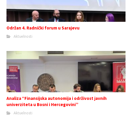
Održan 4. Radnički forum u Sarajevu
Aktuelnosti
Analiza “Finansijska autonomija i održivost javnih
univerziteta u Bosni i Hercegovini”
Aktuelnosti