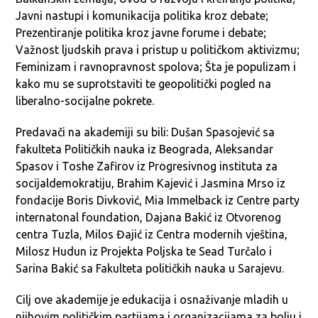
Javni nastupi i komunikacija politika kroz debate;
Prezentiranje politika kroz javne forume i debate;
Važnost ljudskih prava i pristup u političkom aktivizmu;
Feminizam i ravnopravnost spolova; Šta je populizam i
kako mu se suprotstaviti te geopolitički pogled na
liberalno-socijalne pokrete.
Predavači na akademiji su bili: Dušan Spasojević sa
fakulteta Političkih nauka iz Beograda, Aleksandar
Spasov i Toshe Zafirov iz Progresivnog instituta za
socijaldemokratiju, Brahim Kajević i Jasmina Mrso iz
fondacije Boris Divković, Mia Immelback iz Centre party
internatonal foundation, Dajana Bakić iz Otvorenog
centra Tuzla, Milos Đajić iz Centra modernih vještina,
Milosz Hudun iz Projekta Poljska te Sead Turčalo i
Sarina Bakić sa Fakulteta političkih nauka u Sarajevu.
Cilj ove akademije je edukacija i osnaživanje mladih u
njihovim političkim partijama i organizacijama za bolju i