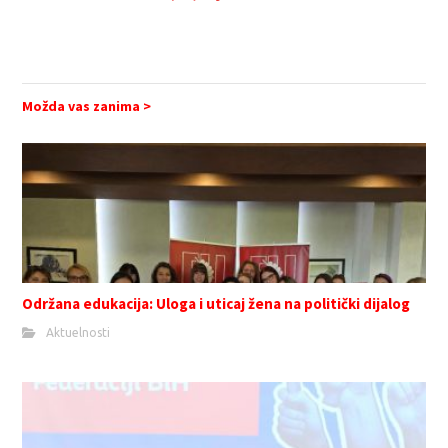
Možda vas zanima >
Održana edukacija: Uloga i uticaj žena na politički dijalog
Aktuelnosti