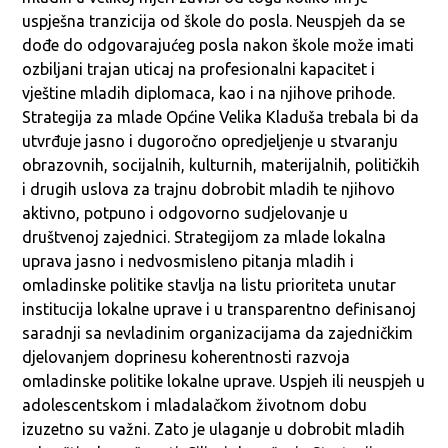
uspješna tranzicija od škole do posla. Neuspjeh da se
dođe do odgovarajućeg posla nakon škole može imati
ozbiljani trajan uticaj na profesionalni kapacitet i
vještine mladih diplomaca, kao i na njihove prihode.
Strategija za mlade Općine Velika Kladuša trebala bi da
utvrđuje jasno i dugoročno opredjeljenje u stvaranju
obrazovnih, socijalnih, kulturnih, materijalnih, političkih
i drugih uslova za trajnu dobrobit mladih te njihovo
aktivno, potpuno i odgovorno sudjelovanje u
društvenoj zajednici. Strategijom za mlade lokalna
uprava jasno i nedvosmisleno pitanja mladih i
omladinske politike stavlja na listu prioriteta unutar
institucija lokalne uprave i u transparentno definisanoj
saradnji sa nevladinim organizacijama da zajedničkim
djelovanjem doprinesu koherentnosti razvoja
omladinske politike lokalne uprave. Uspjeh ili neuspjeh u
adolescentskom i mladalačkom životnom dobu
izuzetno su važni. Zato je ulaganje u dobrobit mladih