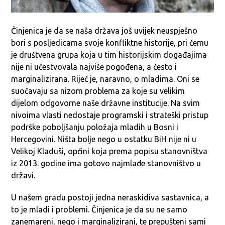
Činjenica je da se naša država još uvijek neuspješno
bori s posljedicama svoje konfliktne historije, pri čemu
je društvena grupa koja u tim historijskim događajima
nije ni učestvovala najviše pogođena, a često i
marginalizirana. Riječ je, naravno, o mladima. Oni se
suočavaju sa nizom problema za koje su velikim
dijelom odgovorne naše državne institucije. Na svim
nivoima vlasti nedostaje programski i strateški pristup
podrške poboljšanju položaja mladih u Bosni i
Hercegovini. Ništa bolje nego u ostatku BiH nije ni u
Velikoj Kladuši, općini koja prema popisu stanovništva
iz 2013. godine ima gotovo najmlađe stanovništvo u
državi.
U našem gradu postoji jedna neraskidiva sastavnica, a
to je mladi i problemi. Činjenica je da su ne samo
zanemareni, nego i marginalizirani, te prepušteni sami