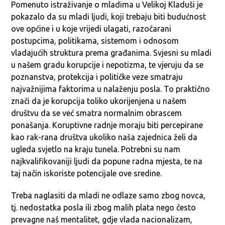
Pomenuto istraživanje o mladima u Velikoj Kladuši je
pokazalo da su mladi ljudi, koji trebaju biti budućnost
ove općine i u koje vrijedi ulagati, razočarani
postupcima, politikama, sistemom i odnosom
vladajućih struktura prema građanima. Svjesni su mladi
u našem gradu korupcije i nepotizma, te vjeruju da se
poznanstva, protekcija i političke veze smatraju
najvažnijima faktorima u nalaženju posla. To praktično
znači da je korupcija toliko ukorijenjena u našem
društvu da se već smatra normalnim obrascem
ponašanja. Koruptivne radnje moraju biti percepirane
kao rak-rana društva ukoliko naša zajednica želi da
ugleda svjetlo na kraju tunela. Potrebni su nam
najkvalifikovaniji ljudi da popune radna mjesta, te na
taj način iskoriste potencijale ove sredine.
Treba naglasiti da mladi ne odlaze samo zbog novca,
tj. nedostatka posla ili zbog malih plata nego često
prevagne naš mentalitet, gdje vlada nacionalizam,