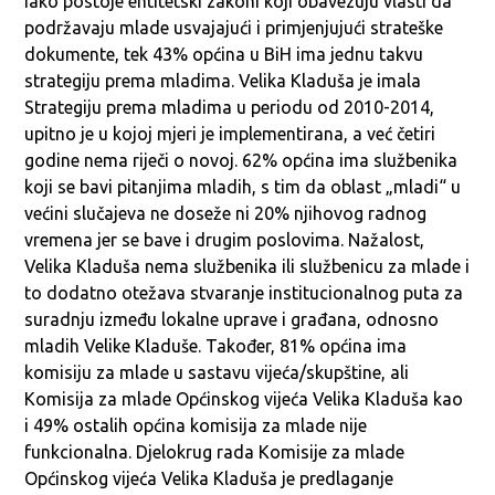
Iako postoje entitetski zakoni koji obavezuju vlasti da
podržavaju mlade usvajajući i primjenjujući strateške
dokumente, tek 43% općina u BiH ima jednu takvu
strategiju prema mladima. Velika Kladuša je imala
Strategiju prema mladima u periodu od 2010-2014,
upitno je u kojoj mjeri je implementirana, a već četiri
godine nema riječi o novoj. 62% općina ima službenika
koji se bavi pitanjima mladih, s tim da oblast „mladi“ u
većini slučajeva ne doseže ni 20% njihovog radnog
vremena jer se bave i drugim poslovima. Nažalost,
Velika Kladuša nema službenika ili službenicu za mlade i
to dodatno otežava stvaranje institucionalnog puta za
suradnju između lokalne uprave i građana, odnosno
mladih Velike Kladuše. Također, 81% općina ima
komisiju za mlade u sastavu vijeća/skupštine, ali
Komisija za mlade Općinskog vijeća Velika Kladuša kao
i 49% ostalih općina komisija za mlade nije
funkcionalna. Djelokrug rada Komisije za mlade
Općinskog vijeća Velika Kladuša je predlaganje