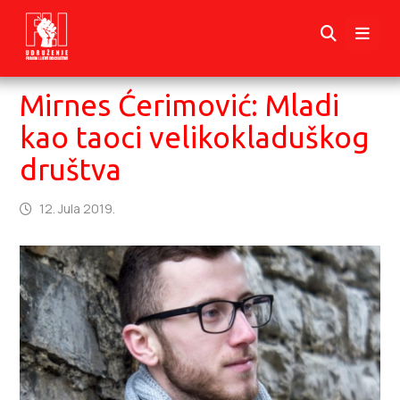
Mirnes Ćerimović: Mladi
kao taoci velikokladuškog
društva
12. Jula 2019.