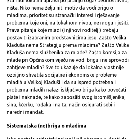
Šta radi lokalna uprava po pitanju toga? Jednostavno,
ništa. Niko nema želju niti motiv da vodi brigu o
mladima, prioritet su stranački interesi i rješavanje
problema koje oni, na lokalnom nivou, ne mogu riješiti.
Prava pitanja koje mladi (i njihovi roditelji) trebaju
postaviti izabranim predstavnicima jesu: Zašto Velika
Kladuša nema Strategiju prema mladima? Zašto Velika
Kladuša nema službenika za mlade? Zašto komsija za
mlade pri Općinskom vijeću ne vodi brigu i ne sprovodi
zahtjeve mladih? Sve to ukazuje da lokalna vlast nije
ozbiljno shvatila socijalne i ekonomske probleme
mladih u Velikoj Kladuši i da su ispred potrebna i
problema mladih nalazi isključivo briga kako povećati
plate i naknade, te kako zaposliti svog istomišljenika,
sina, kćerku, rođaka i na taj način osigurati sebi i
naredni mandat.
Sistematska (ne)briga o mladima