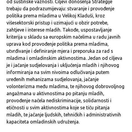
od suštinske važnosti. Ciljevi donošenja Strategije
trebaju da podrazumijevaju: stvaranje i provođenje
politika prema mladima u Velikoj Kladuši, kroz
višesektorski pristup i uzimajući u obzir potrebe,
zahtjeve i interese mladih. Takođe, uspostavljanje
kriterija u skladu sa europskim načelima u radu javnih
uprava kod provođenje politika prema mladima,
utvrđivanje i definiranje mjera i preporuka za rad s
mladima i omladinskim aktivnostima. Jedan od ciljeva
je i jačanje sudjelovanja i uključenja mladih i njihovog
informiranja na svim nivoima odlučivanja putem
uređenih mehanizama sudjelovanja, jačanje
volonterizma među mladima, te njihovog dobrovoljnog
angažmana u aktivnostima po pitanju mladih,
provođenje načela nediskriminacije, solidarnosti i
etičnosti u svim aktivnostima koje se tiču pitanja
mladih, te jačanje ljudskih, tehničkih i administrativnih
kapaciteta omladinskih udruženja.