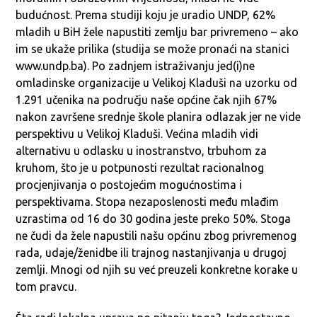
budućnost. Prema studiji koju je uradio UNDP, 62%
mladih u BiH žele napustiti zemlju bar privremeno – ako
im se ukaže prilika (studija se može pronaći na stanici
www.undp.ba). Po zadnjem istraživanju jed(i)ne
omladinske organizacije u Velikoj Kladuši na uzorku od
1.291 učenika na području naše općine čak njih 67%
nakon završene srednje škole planira odlazak jer ne vide
perspektivu u Velikoj Kladuši. Većina mladih vidi
alternativu u odlasku u inostranstvo, trbuhom za
kruhom, što je u potpunosti rezultat racionalnog
procjenjivanja o postojećim mogućnostima i
perspektivama. Stopa nezaposlenosti među mlađim
uzrastima od 16 do 30 godina jeste preko 50%. Stoga
ne čudi da žele napustili našu općinu zbog privremenog
rada, udaje/ženidbe ili trajnog nastanjivanja u drugoj
zemlji. Mnogi od njih su već preuzeli konkretne korake u
tom pravcu.