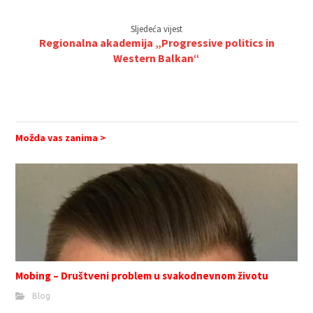
Sljedeća vijest
Regionalna akademija „Progressive politics in
Western Balkan“
Možda vas zanima >
Mobing – Društveni problem u svakodnevnom životu
Blog