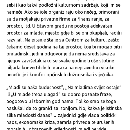
sebi i kao takvi podložni kulturnom sadržaju koji im se
nameće. Ako se iole organiziraju oko nečeg, primorani
su da moljakaju privatne firme za finansiranje, za
prostor, itd. U čitavom gradu ne postoji adekvatan
prostor za mlade, mjesto gdje bi se oni okupljali, radili i
razvijali. Na pitanje šta je sa Centrom za kulturu, zašto
čekamo deset godina na taj prostor, koji bi mogao biti i
omladinski, jedini odgovor je da nema sredstava za
njegov završetak iako se svake godine troše stotine
hiljada konvertibilnih maraka na nepravedno visoke
beneficije i komfor općinskih dužnosnika i vijećnika.
„Mladi su naša budućnost“, ,,Na mlađima svijet ostaje“
ili „U mlade treba ulagati“ su dobro poznate fraze,
pogotovo u izbornim godinama. Toliko smo se toga
naslušali da to graniči sa ironijom. No, kakva je istinska
slika mladosti danas? U zajednici gdje vlada politički
haos, ekonomska kriza, zamrla privreda te urušenih
moralnih i obrazovnih vrijednosti, mladi ne vide