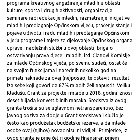
programa kreativnog angažiranja mladih u oblasti
kulture, sporta i drugih aktivnosti, organizacija
seminare radi edukacije mladih, razmatranje inicijative
mladih i predlaganje Općinskom vijeću, praćenje stanje i
pojave u životu i radu mladih i predlaganje Općinskom
vijeću programe i mjere za djelovanje Općinskog organa
uprave i nadležnih službi u ovoj oblasti, briga o
ostvarivanju prava djece i mladih, itd. Članovi Komisije
za mlade Općinskog vijeća, po svemu sudeći, ostat će
na svojim funkcijama i narednih nekoliko godina
primati naknade za ovaj (ne)posao, te ostaviti rezultat
iza sebe koji govori da 67% mladih želi napustiti Veliku
Kladušu. Grant za projekte i mlade u 2018. godini iznosi
deset hiljada konvertibilnih maraka. Sredstva iz ovog
granta trošila su se uglavnom netransparentno, bez
javnog poziva za dodjelu Grant sredstava i služio je
često kao produžetak budžetske rezerve, a da mlade
osobe ovaj (njihov) novac nisu ni vidijeli. Primjerice, iz
ovog granta je prije četiri godine finansiran prijem