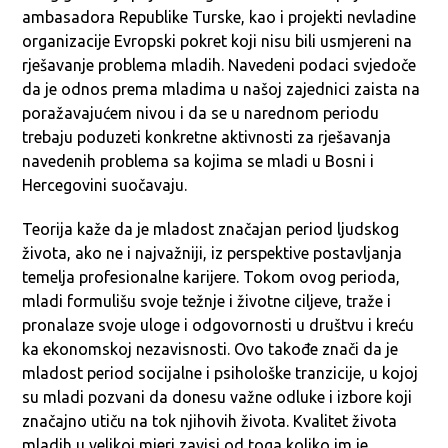
ambasadora Republike Turske, kao i projekti nevladine
organizacije Evropski pokret koji nisu bili usmjereni na
rješavanje problema mladih. Navedeni podaci svjedoče
da je odnos prema mladima u našoj zajednici zaista na
poražavajućem nivou i da se u narednom periodu
trebaju poduzeti konkretne aktivnosti za rješavanja
navedenih problema sa kojima se mladi u Bosni i
Hercegovini suočavaju.
Teorija kaže da je mladost značajan period ljudskog
života, ako ne i najvažniji, iz perspektive postavljanja
temelja profesionalne karijere. Tokom ovog perioda,
mladi formulišu svoje težnje i životne ciljeve, traže i
pronalaze svoje uloge i odgovornosti u društvu i kreću
ka ekonomskoj nezavisnosti. Ovo takođe znači da je
mladost period socijalne i psihološke tranzicije, u kojoj
su mladi pozvani da donesu važne odluke i izbore koji
značajno utiču na tok njihovih života. Kvalitet života
mladih u velikoj mjeri zavisi od toga koliko im je