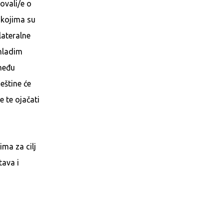
tovali/e o
 kojima su
lateralne
mladim
zmeđu
eštine će
e te ojačati
ima za cilj
tava i