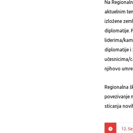
Na Regionalno
aktuelnim te
izložene zeml
diplomatije.
liderima/kama
diplomatije i
učesnicima/ca
njihovo umre
Regionalna ško
povezivanje m
sticanja novi
12. S