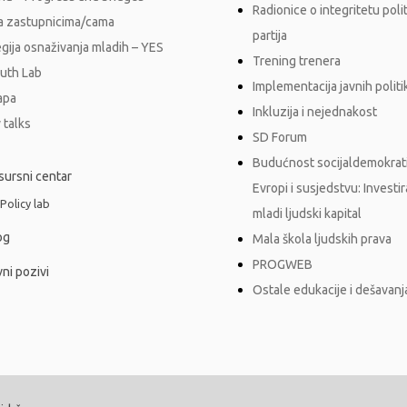
Radionice o integritetu polit
a zastupnicima/cama
partija
egija osnaživanja mladih – YES
Trening trenera
outh Lab
Implementacija javnih polit
apa
Inkluzija i nejednakost
 talks
SD Forum
Budućnost socijaldemokrati
sursni centar
Evropi i susjedstvu: Investi
 Policy lab
mladi ljudski kapital
og
Mala škola ljudskih prava
PROGWEB
ni pozivi
Ostale edukacije i dešavanj