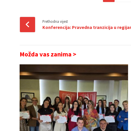
Prethodna vijest
Konferencija: Pravedna tranzicija u regi
Možda vas zanima >