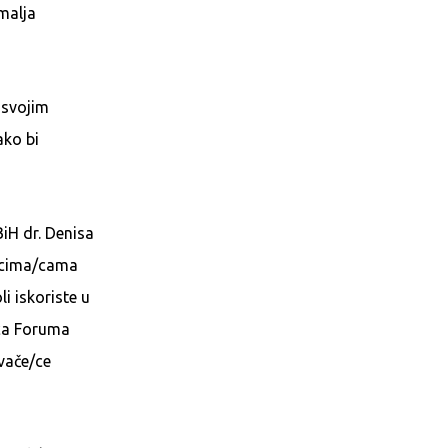
emalja
 svojim
ako bi
BiH dr. Denisa
nicima/cama
li iskoriste u
ica Foruma
avače/ce