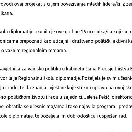
rovodi ovaj projekat s ciljem povezivanja mladih lidera/ki iz z
lkana.
ola diplomatije okupila je ove godine 16 učesnika/ca koji su u
dnicama prepoznati kao uticajni i društveno-politički aktivni k
e o važnim regionalnim temama.
avjetnica za vanjsku politiku u kabinetu člana Predsjedništva 
tvorila je Regionalnu školu diplomatije. Poželjela je svim učes
ju i radu, te da znanja i vještine koje steknu upravo na ovoj ško
o-političkom životu i radu u zajednici. Jelena Pekić, direktor
ative, obratila se učesnicima/ama i tako najavila program i pred
ole diplomatije, te poželjela im dobrodošlicu i uspješan rad.