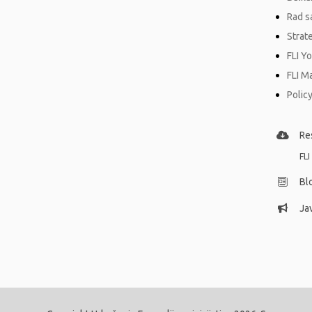
Rad s
Strat
FLI Y
FLI M
Policy
Re
FLI
Bl
Jav