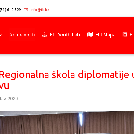
(33) 612-529
info@fli.ba
Aktuelnosti
FLI Youth Lab
FLI Mapa
F
Regionalna škola diplomatije 
vu
bra 2023.