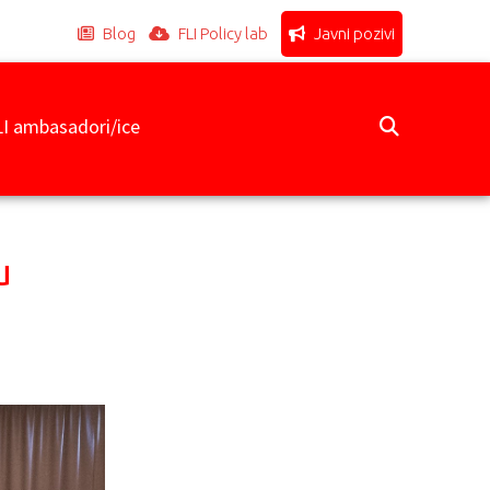
Blog
FLI Policy lab
Javni pozivi
LI ambasadori/ice
u