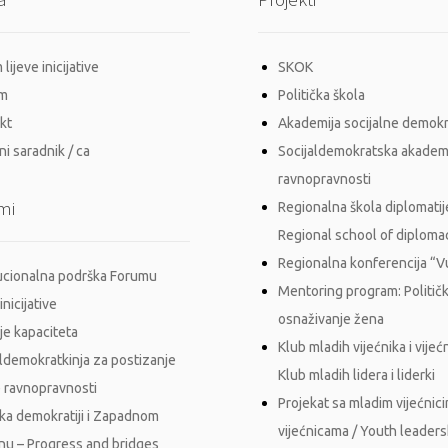
lijeve inicijative
SKOK
im
Politička škola
kt
Akademija socijalne demokr
i saradnik / ca
Socijaldemokratska akadem
ravnopravnosti
mi
Regionalna škola diplomatij
Regional school of diploma
Regionalna konferencija “
tucionalna podrška Forumu
Mentoring program: Politič
inicijative
osnaživanje žena
je kapaciteta
Klub mladih vijećnika i vijećn
aldemokratkinja za postizanje
Klub mladih lidera i liderki
 ravnopravnosti
Projekat sa mladim vijećnici
ka demokratiji i Zapadnom
vijećnicama / Youth leader
nu – Progress and bridges