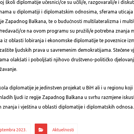
j školi diplomatije učesnici/ce su učili/e, razgovarali/e i disku
mama u diplomatiji i diplomatskim odnosima, sferama uticaja
je Zapadnog Balkana, te o budućnosti multilateralizma i multi
 Predavači/ce na ovom programu su pružili/e potrebna znanja 
 iz oblasti lobiranja i ekonomske diplomatije te poveznice i
 zaštite ljudskih prava u savremenim demokratijama. Stečene vj
ma olakšati i poboljšati njihovo društveno-političko djelovanj
žavanje.
la diplomatije je jedinstven projekat u BiH ali i u regionu koji 
ladih ljudi iz regije Zapadnog Balkana u svrhu razmjene iskus
h znanja i vještina u oblasti diplomatije i diplomatskih odnosa.
eptembra 2023.
Aktuelnosti