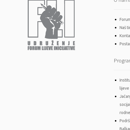
Forum 
Naš t
Konta
Postan
Progra
Insti
lijeve 
Jačan
socij
rodne
Podrš
Balka