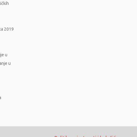
ičkih
ika 2019
je u
ranje u
a