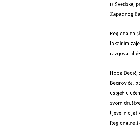
iz Švedske, p
Zapadnog Ba
Regionalna šk
lokalnim zaje
razgovarali/
Hoda Dedić, s
Bećirovića, o
uspjeh u učen
svom društven
lijeve inicij
Regionalne šk