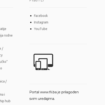
Facebook
Instagram
atije
YouTube
ija rodne
e /
cy
Vučko”
ko
ica /
Portal www.fli.ba je prilagođen
ma i
svim uređajima.
ship hub