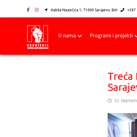
Halida Nazečića 1, 71000 Sarajevo, BiH
+387 
O nama
Programi i projekti
Treća 
Saraje
12. Septem