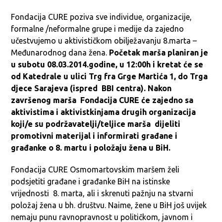
Fondacija CURE poziva sve individue, organizacije,
formalne /neformalne grupe i medije da zajedno
učestvujemo u aktivističkom obilježavanju 8.marta –
Međunarodnog dana žena.
Početak marša planiran je
u subotu 08.03.2014.godine, u 12:00h i kretat će se
od Katedrale u ulici Trg fra Grge Martića 1, do Trga
djece Sarajeva (ispred BBI centra). Nakon
završenog marša Fondacija CURE će zajedno sa
aktivistima i aktivistkinjama drugih organizacija
koji/e su podržavatelji/teljice marša dijeliti
promotivni materijal i informirati građane i
građanke o 8. martu i položaju žena u BiH.
Fondacija CURE Osmomartovskim maršem želi
podsjetiti građane i građanke BiH na istinske
vrijednosti 8. marta, ali i skrenuti pažnju na stvarni
položaj žena u bh. društvu. Naime, žene u BiH još uvijek
nemaju punu ravnopravnost u političkom, javnom i