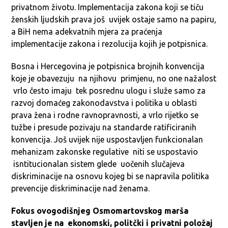
privatnom životu. Implementacija zakona koji se tiču
ženskih ljudskih prava još uvijek ostaje samo na papiru,
a BiH nema adekvatnih mjera za praćenja
implementacije zakona i rezolucija kojih je potpisnica.
Bosna i Hercegovina je potpisnica brojnih konvencija
koje je obavezuju na njihovu primjenu, no one nažalost
vrlo često imaju tek posrednu ulogu i služe samo za
razvoj domaćeg zakonodavstva i politika u oblasti
prava žena i rodne ravnopravnosti, a vrlo rijetko se
tužbe i presude pozivaju na standarde ratificiranih
konvencija. Još uvijek nije uspostavljen funkcionalan
mehanizam zakonske regulative niti se uspostavio
isntitucionalan sistem glede uočenih slučajeva
diskriminacije na osnovu kojeg bi se napravila politika
prevencije diskriminacije nad ženama.
Fokus ovogodišnjeg Osmomartovskog marša
stavljen je na ekonomski, politčki i privatni položaj