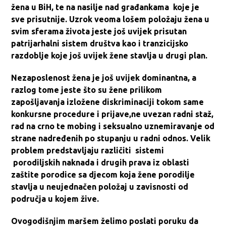
žena u BiH, te na nasilje nad građankama koje je
sve prisutnije. Uzrok veoma lošem položaju žena u
svim sferama života jeste još uvijek prisutan
patrijarhalni sistem društva kao i tranzicijsko
razdoblje koje još uvijek žene stavlja u drugi plan.
Nezaposlenost žena je još uvijek dominantna, a
razlog tome jeste što su žene prilikom
zapošljavanja izložene diskriminaciji tokom same
konkursne procedure i prijave,ne uvezan radni staž,
rad na crno te mobing i seksualno uznemiravanje od
strane nadređenih po stupanju u radni odnos. Velik
problem predstavljaju različiti sistemi
porodiljskih naknada i drugih prava iz oblasti
zaštite porodice sa djecom koja žene porodilje
stavlja u neujednačen položaj u zavisnosti od
područja u kojem žive.
Ovogodišnjim maršem želimo poslati poruku da