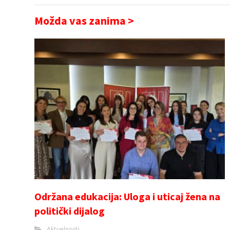
Možda vas zanima >
Održana edukacija: Uloga i uticaj žena na
politički dijalog
Aktuelnosti