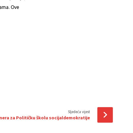
kama. Ove
Sljedeća vijest
enera za Političku školu socijaldemokratije