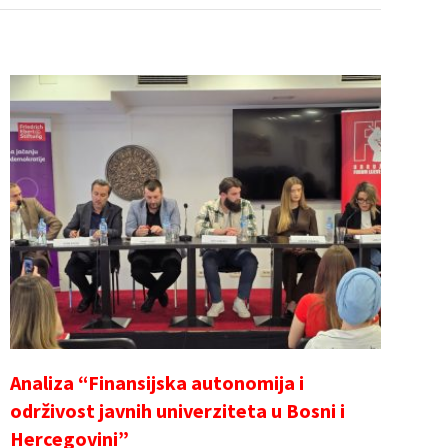
Analiza “Finansijska autonomija i
održivost javnih univerziteta u Bosni i
Hercegovini”