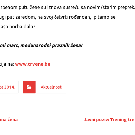
rbenom putu žene su iznova susreću sa novim/starim prepre
ugi put zaredom, na svoj četvrti rođendan, pitamo se:
naša borba dala?
smi mart, međunarodni praznik žena!
ija na:
www.crvena.ba
ta 2014.
Aktuelnosti
ana žena
Javni poziv: Trening tr