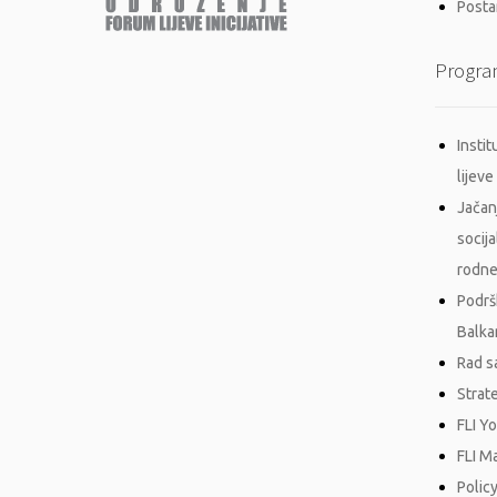
Postan
Progra
Insti
lijeve 
Jačan
socij
rodne
Podrš
Balka
Rad s
Strat
FLI Y
FLI M
Policy