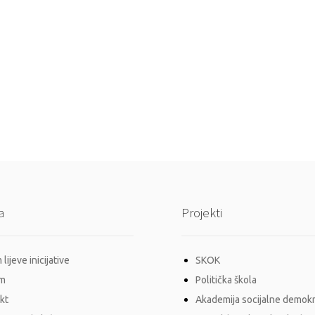
a
Projekti
lijeve inicijative
SKOK
im
Politička škola
kt
Akademija socijalne demokr