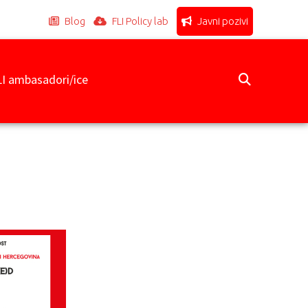
Blog
FLI Policy lab
Javni pozivi
LI ambasadori/ice