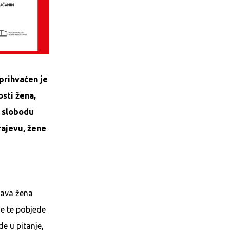
 prihvaćen je
sti žena,
u slobodu
rajevu, žene
rava žena
se te pobjede
e u pitanje,