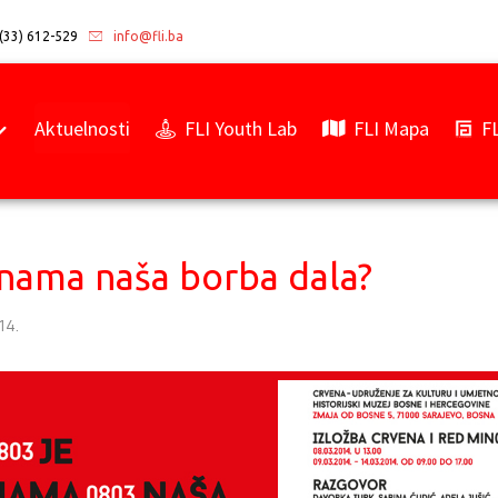
(33) 612-529
info@fli.ba
Aktuelnosti
FLI Youth Lab
FLI Mapa
F
 nama naša borba dala?
14.