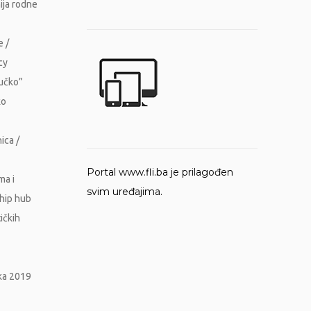
ija rodne
e /
cy
Vučko”
ko
ica /
Portal www.fli.ba je prilagođen
ma i
svim uređajima.
ship hub
ičkih
ika 2019