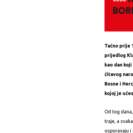
Tačno prije 
prijedlog Kl
kao dan koji
čitavog naro
Bosne i Her
kojoj je uče
Od tog dana,
traje, a svak
osporavaju i