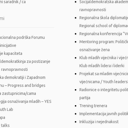
i saradnik / ca
Socijaldemokratska akadem
ravnopravnosti
mi
Regionalna škola diplomatij
Regional school of diploma
Regionalna konferencija “
tucionalna podrška Forumu
Mentoring program: Politič
inicijative
osnaživanje žena
je kapaciteta
Klub mladih vijećnika i vijećn
aldemokratkinja za postizanje
Klub mladih lidera i liderki
 ravnopravnosti
Projekat sa mladim vijećnici
ka demokratiji i Zapadnom
vijećnicama / Youth leader
nu – Progress and bridges
Radionice o integritetu polit
a zastupnicima/cama
partija
egija osnaživanja mladih – YES
Trening trenera
outh Lab
Implementacija javnih polit
apa
Inkluzija i nejednakost
 talks