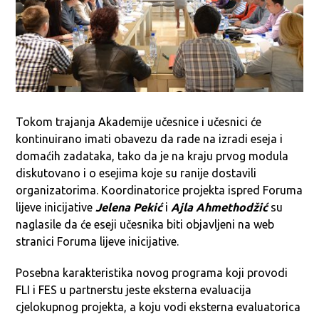
Tokom trajanja Akademije učesnice i učesnici će
kontinuirano imati obavezu da rade na izradi eseja i
domaćih zadataka, tako da je na kraju prvog modula
diskutovano i o esejima koje su ranije dostavili
organizatorima. Koordinatorice projekta ispred Foruma
lijeve inicijative
Jelena Pekić
i
Ajla Ahmethodžić
su
naglasile da će eseji učesnika biti objavljeni na web
stranici Foruma lijeve inicijative.
Posebna karakteristika novog programa koji provodi
FLI i FES u partnerstu jeste eksterna evaluacija
cjelokupnog projekta, a koju vodi eksterna evaluatorica