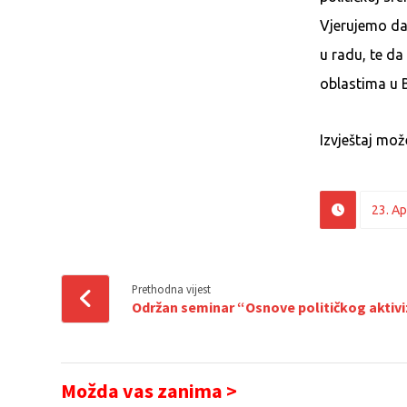
Vjerujemo da 
u radu, te da
oblastima u B
Izvještaj mo
23. Ap
Prethodna vijest
Održan seminar “Osnove političkog aktiv
Možda vas zanima >