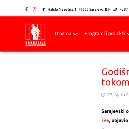
Halida Nazečića 1, 71000 Sarajevo, BiH
+387 
O nama
Programi i projekti
Godišn
tokom
23. Aprila 
Sarajevski o
sve
, objavi