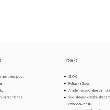
a
Projekti
lijeve inicijative
SKOK
im
Politička škola
kt
Akademija socijalne demokr
i saradnik / ca
Socijaldemokratska akadem
ravnopravnosti