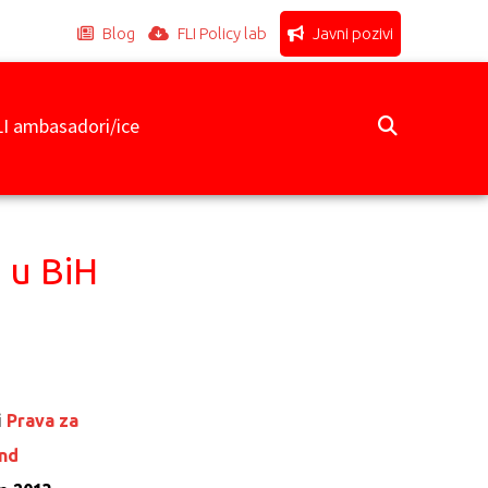
Blog
FLI Policy lab
Javni pozivi
LI ambasadori/ice
a u BiH
i
Prava za
and