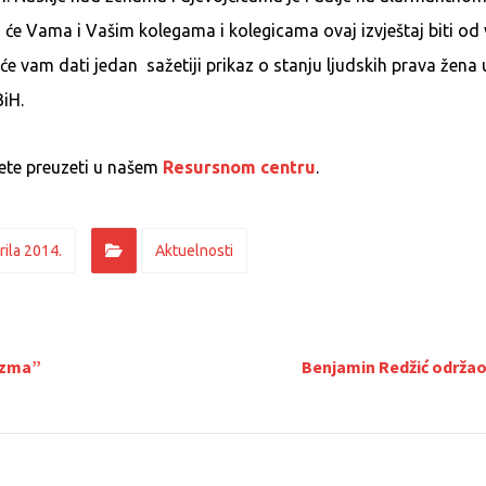
će Vama i Vašim kolegama i kolegicama ovaj izvještaj biti od v
 će vam dati jedan sažetiji prikaz o stanju ljudskih prava žen
iH.
žete preuzeti u našem
Resursnom centru
.
rila 2014.
Aktuelnosti
izma”
Benjamin Redžić održao