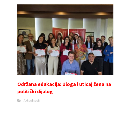
Održana edukacija: Uloga i uticaj žena na
politički dijalog
Aktuelnosti