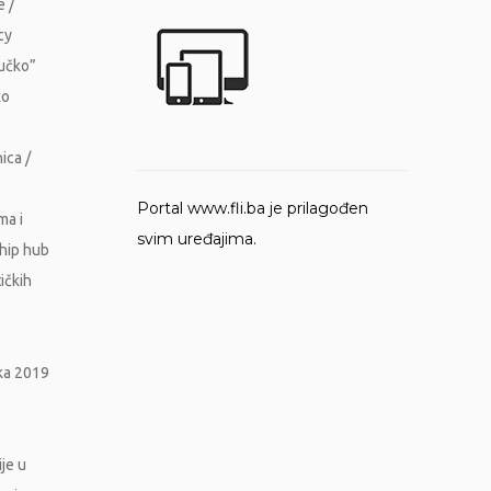
e /
cy
Vučko”
ko
ica /
Portal www.fli.ba je prilagođen
ma i
svim uređajima.
ship hub
ičkih
ika 2019
je u