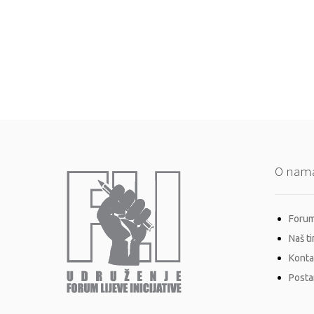
O nam
Forum 
Naš t
Konta
Postan