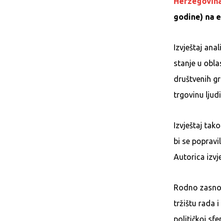
Herzegovina
godine) na 
Izvještaj ana
stanje u obla
društvenih gr
trgovinu ljud
Izvještaj tak
bi se popravi
Autorica izvje
Rodno zasnov
tržištu rada 
političkoj sf