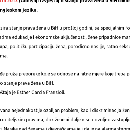
 in 2013
(Godišnji izvještaj o stanju prava žena u BiH toko
engleskom jeziku.
lizira stanje prava žena u BiH u prošloj godini, sa specijalnim
stima edukacije i ekonomske uključenosti, žene pripadnice man
upa, političku participaciju žena, porodično nasilje, ratno seksu
ima.
ođe pruža preporuke koje se odnose na hitne mjere koje treba 
lo stanje prava žena u BiH.
štaja je Esther Garcia Fransioli.
ana nejednakost je ozbiljan problem, kao i diskriminacija žen
i roditeljskim pravima, dok žene ni dalje nisu dovoljno zastuplje
eri. Nasilje nad ženama i djevojčicama je i dalje na alarmantnom