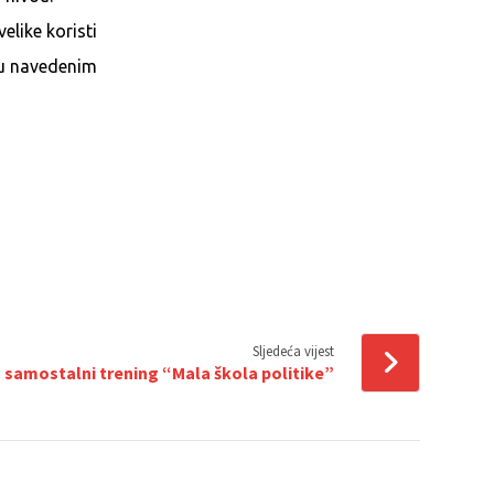
elike koristi
a u navedenim
Sljedeća vijest
 samostalni trening “Mala škola politike”