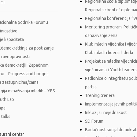
mi
Regionalna škola diplomatij
Regional school of diploma
Regionalna konferencija “
tucionalna podrška Forumu
Mentoring program: Politič
inicijative
osnaživanje žena
je kapaciteta
Klub mladih vijećnika i vijećn
aldemokratkinja za postizanje
Klub mladih lidera i liderki
 ravnopravnosti
Projekat sa mladim vijećnici
ka demokratiji i Zapadnom
vijećnicama / Youth leader
nu – Progress and bridges
Radionice o integritetu polit
a zastupnicima/cama
partija
egija osnaživanja mladih – YES
Trening trenera
outh Lab
Implementacija javnih polit
apa
Inkluzija i nejednakost
 talks
SD Forum
Budućnost socijaldemokrati
sursni centar