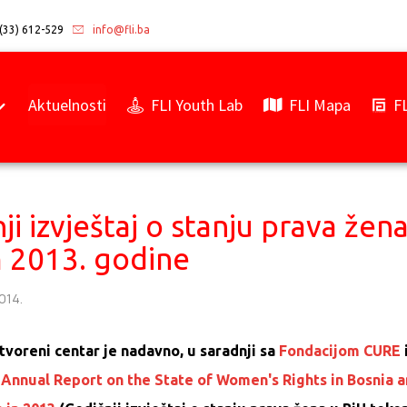
(33) 612-529
info@fli.ba
Aktuelnosti
FLI Youth Lab
FLI Mapa
F
ji izvještaj o stanju prava žen
 2013. godine
2014.
tvoreni centar je nadavno, u saradnji sa
Fondacijom CURE
o
Annual Report on the State of Women's Rights in Bosnia 