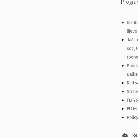
Progra
Insti
lijeve 
Jačan
socij
rodne
Podrš
Balka
Rad s
Strat
FLI Y
FLI M
Policy
Re