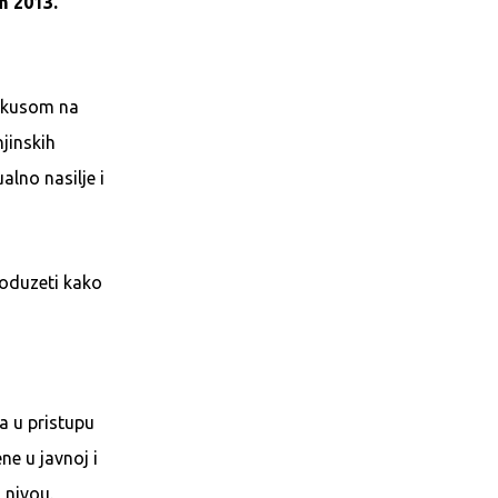
m 2013.
 fokusom na
jinskih
alno nasilje i
poduzeti kako
a u pristupu
ne u javnoj i
 nivou.