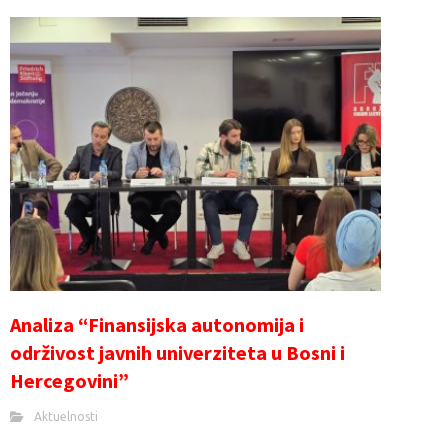
Analiza “Finansijska autonomija i
održivost javnih univerziteta u Bosni i
Hercegovini”
Aktuelnosti