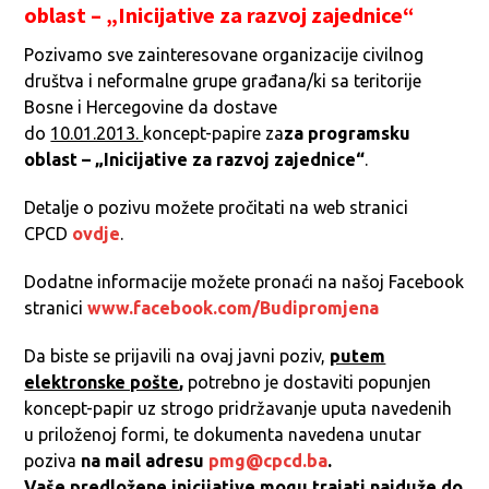
oblast – „Inicijative za razvoj zajednice“
Pozivamo sve zainteresovane organizacije civilnog
društva i neformalne grupe građana/ki sa teritorije
Bosne i Hercegovine da dostave
do
10.01.2013.
koncept-papire za
za programsku
oblast – „Inicijative za razvoj zajednice“
.
Detalje o pozivu možete pročitati na web stranici
CPCD
ovdje
.
Dodatne informacije možete pronaći na našoj Facebook
stranici
www.facebook.com/Budipromjena
Da biste se prijavili na ovaj javni poziv,
putem
elektronske pošte
,
potrebno je dostaviti popunjen
koncept-papir uz strogo pridržavanje uputa navedenih
u priloženoj formi, te dokumenta navedena unutar
poziva
na mail adresu
pmg@cpcd.ba
.
Vaše predložene inicijative mogu trajati najduže do