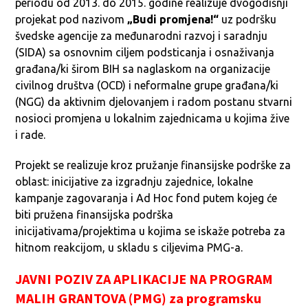
periodu od 2013. do 2015. godine realizuje dvogodišnji
projekat pod nazivom
„Budi promjena!“
uz podršku
švedske agencije za međunarodni razvoj i saradnju
(SIDA) sa osnovnim ciljem podsticanja i osnaživanja
građana/ki širom BIH sa naglaskom na organizacije
civilnog društva (OCD) i neformalne grupe građana/ki
(NGG) da aktivnim djelovanjem i radom postanu stvarni
nosioci promjena u lokalnim zajednicama u kojima žive
i rade.
Projekt se realizuje kroz pružanje finansijske podrške za
oblast: inicijative za izgradnju zajednice, lokalne
kampanje zagovaranja i Ad Hoc fond putem kojeg će
biti pružena finansijska podrška
inicijativama/projektima u kojima se iskaže potreba za
hitnom reakcijom, u skladu s ciljevima PMG-a.
JAVNI POZIV ZA APLIKACIJE NA PROGRAM
MALIH GRANTOVA (PMG) za programsku