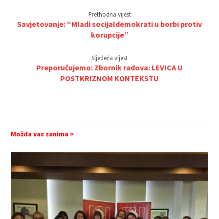
Prethodna vijest
Savjetovanje: “Mladi socijaldemokrati u borbi protiv
korupcije”
Sljedeća vijest
Preporučujemo: Zbornik radova: LEVICA U
POSTKRIZNOM KONTEKSTU
Možda vas zanima >