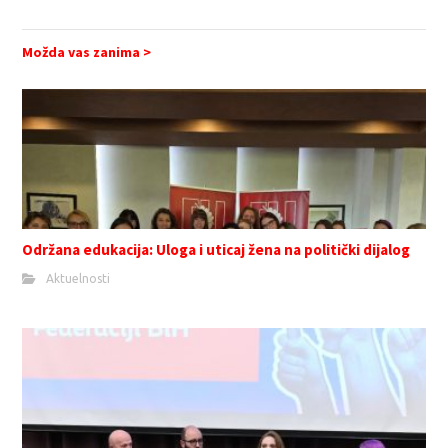
Možda vas zanima >
Održana edukacija: Uloga i uticaj žena na politički dijalog
Aktuelnosti