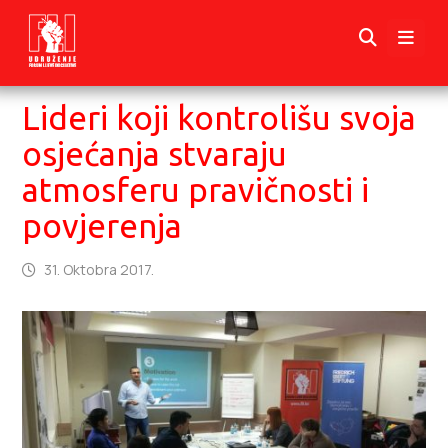
Lideri koji kontrolišu svoja
osjećanja stvaraju
atmosferu pravičnosti i
povjerenja
31. Oktobra 2017.