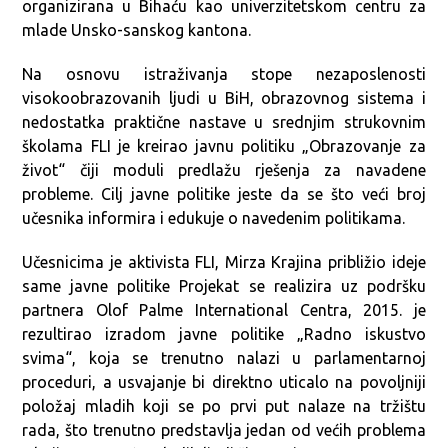
organizirana u Bihaću kao univerzitetskom centru za
mlade Unsko-sanskog kantona.
Na osnovu istraživanja stope nezaposlenosti
visokoobrazovanih ljudi u BiH, obrazovnog sistema i
nedostatka praktične nastave u srednjim strukovnim
školama FLI je kreirao javnu politiku „Obrazovanje za
život“ čiji moduli predlažu rješenja za navadene
probleme. Cilj javne politike jeste da se što veći broj
učesnika informira i edukuje o navedenim politikama.
Učesnicima je aktivista FLI, Mirza Krajina približio ideje
same javne politike Projekat se realizira uz podršku
partnera Olof Palme International Centra, 2015. je
rezultirao izradom javne politike „Radno iskustvo
svima“, koja se trenutno nalazi u parlamentarnoj
proceduri, a usvajanje bi direktno uticalo na povoljniji
položaj mladih koji se po prvi put nalaze na tržištu
rada, što trenutno predstavlja jedan od većih problema