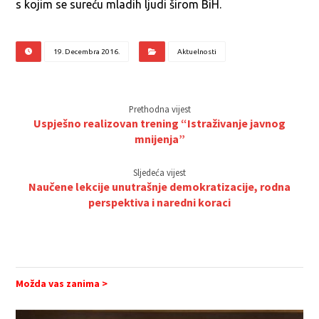
s kojim se sureću mladih ljudi širom BiH.
19. Decembra 2016.
Aktuelnosti
Prethodna vijest
Uspješno realizovan trening “Istraživanje javnog
mnijenja”
Sljedeća vijest
Naučene lekcije unutrašnje demokratizacije, rodna
perspektiva i naredni koraci
Možda vas zanima >