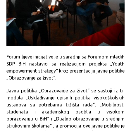
Forum lijeve inicijative je u saradnji sa Forumom mladih
SDP BiH nastavio sa realizacijom projekta „Youth
empowerment strategy“ kroz prezentaciju javne politike
„Obrazovanje za život“.
Javna politika „Obrazovanje za život“ se sastoji iz tri
modula „Usklađivanje upisnih politika visokoškolskih
ustanova sa potrebama tržišta rada“, „Mobilnosti
studenata i akademskog osoblja u visokom
obrazovanju u BiH“ i „Dualno obrazovanje u srednjim
strukovnim školama“ , a promocija ove javne politike je