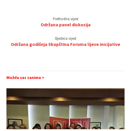
Prethodna vijest
Održana panel diskusija
Sljedeća vijest
Održana godišnja Skupština Foruma lijeve inicijative
Možda vas zanima >