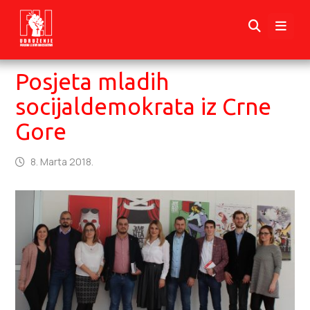
Posjeta mladih
socijaldemokrata iz Crne
Gore
8. Marta 2018.