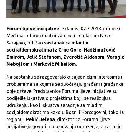
Forum lijeve inicijative
je danas, 07.3.2018. godine u
Međunarodnom Centru za djecu i omladinu Novo
Sarajevo, održao
sastanak sa
mladim
socijaldemokratima iz Crne Gore
,
Hadžimušović
Emirom
,
Jelić Stefanom
,
Zverotić Aldanom
,
Varagić
Nebojšom
i
Marković Mihailom
.
Na sastanku se razgovaralo o zajedničkim interesima i
problemima sa kojima se suočavaju građani i građanke
obje države. Predstavnice Foruma lijeve inicijative su
podijelile iskustva o projektima koji se realizuju u
udruženju, kao i iskustva saradnje sa mladim
socijaldemokratima kako u Bosni i Hercegovini, tako i u
regionu.
Pekić Jelena
, direktorica Foruma lijeve
inicijative je govorila o osnivanju udruženja, a zatim je