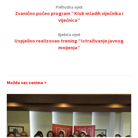
Prethodna vijest
Zvanično počeo program “Klub mladih vijećnika i
vijećnica”
Sljedeća vijest
Uspješno realizovan trening “Istraživanje javnog
mnijenja”
Možda vas zanima >