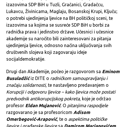
izazovima SDP BiH u Tuzli, Gračanici, Gradačcu,
Lukavcu, Živinicama, Maglaju, Bosanskoj Krupi, Ključu;
o potrebi ujedinjenja ljevice na BH političkoj sceni, te
izazovima sa kojima se susreće SDP BiH u borbi za
radnička prava i jedinstvo države. Učesnici i učesnice
akademije su naročito bili zainteresovani za pitanja
ujedinjenja ljevice, odnosno načina uključivanja svih
društvenih slojeva koji zagovaraju ideje
socijaldemokratije.
Drugi dan Akademije, počeo je razgovorom sa
Eminom
Busuladžić
iz DITE o
radničkom samoupravljanju i
značaju solidarnosti
, te nastavljeno predavanjem o
Korupciji i odgovoru ljevice – kako ljevica može postati
predvodnik antikorupcijskog pokreta
, koje je održao
profesor
Eldan Mujanović
. O
pitanjima raspodjele
razgovarano je sa profesoricom
Adisom
Omerbegović-Arapović
, te o
aspektima političke
ljevice i građanske ljevice
sa
Damirom Marjanovićem
.