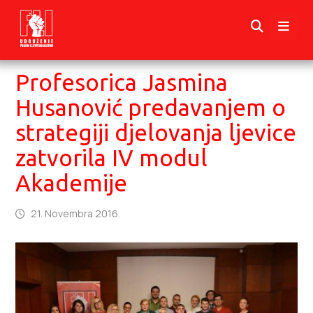
Profesorica Jasmina
Husanović predavanjem o
strategiji djelovanja ljevice
zatvorila IV modul
Akademije
21. Novembra 2016.