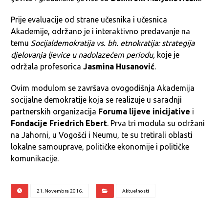
Prije evaluacije od strane učesnika i učesnica
Akademije, održano je i interaktivno predavanje na
temu
Socijaldemokratija vs. bh. etnokratija: strategija
djelovanja ljevice u nadolazećem periodu,
koje je
održala profesorica
Jasmina Husanović
.
Ovim modulom se završava ovogodišnja Akademija
socijalne demokratije koja se realizuje u saradnji
partnerskih organizacija
Foruma lijeve inicijative
i
Fondacije Friedrich Ebert
. Prva tri modula su održani
na Jahorni, u Vogošći i Neumu, te su tretirali oblasti
lokalne samouprave, političke ekonomije i političke
komunikacije.
21. Novembra 2016.
Aktuelnosti