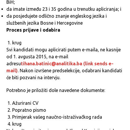
BiH;
da imate između 23 i 35 godina u trenutku apliciranja; i
da posjedujete odlično znanje engleskog jezika i
službenih jezika Bosne i Hercegovine
Proces prijave i odabira
krug
Svi kandidati mogu aplicirati putem e-maila, ne kasnije
od 1. avgusta 2015, na e-mail
adresu
tihana.batinic@analitika.ba (link sends e-
mail)
. Nakon izvršene predselekcije, odabrani kandidati
će biti pozvani na intervju.
Potrebno je priložiti dole navedene dokumente:
Ažurirani CV
Popratno pismo
Primjerak vašeg naučno-istraživačkog rada
krug