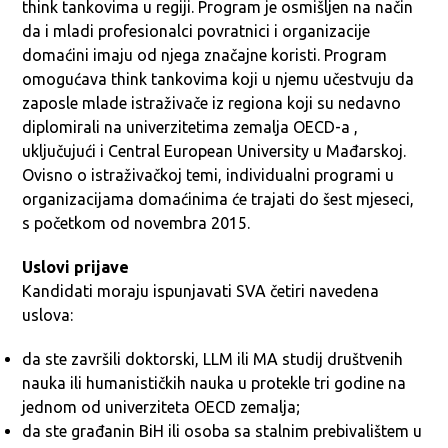
think tankovima u regiji. Program je osmišljen na način
da i mladi profesionalci povratnici i organizacije
domaćini imaju od njega značajne koristi. Program
omogućava think tankovima koji u njemu učestvuju da
zaposle mlade istraživače iz regiona koji su nedavno
diplomirali na univerzitetima zemalja OECD-a ,
uključujući i Central European University u Mađarskoj.
Ovisno o istraživačkoj temi, individualni programi u
organizacijama domaćinima će trajati do šest mjeseci,
s početkom od novembra 2015.
Uslovi prijave
Kandidati moraju ispunjavati SVA četiri navedena
uslova:
da ste završili doktorski, LLM ili MA studij društvenih
nauka ili humanističkih nauka u protekle tri godine na
jednom od univerziteta OECD zemalja;
da ste građanin BiH ili osoba sa stalnim prebivalištem u