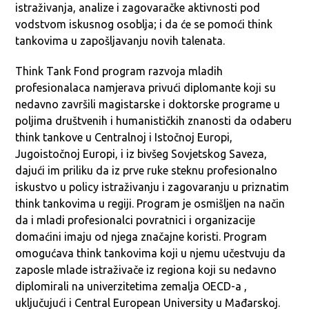
istraživanja, analize i zagovaračke aktivnosti pod
vodstvom iskusnog osoblja; i da će se pomoći think
tankovima u zapošljavanju novih talenata.
Think Tank Fond program razvoja mladih
profesionalaca namjerava privući diplomante koji su
nedavno završili magistarske i doktorske programe u
poljima društvenih i humanističkih znanosti da odaberu
think tankove u Centralnoj i Istočnoj Europi,
Jugoistočnoj Europi, i iz bivšeg Sovjetskog Saveza,
dajući im priliku da iz prve ruke steknu profesionalno
iskustvo u policy istraživanju i zagovaranju u priznatim
think tankovima u regiji. Program je osmišljen na način
da i mladi profesionalci povratnici i organizacije
domaćini imaju od njega značajne koristi. Program
omogućava think tankovima koji u njemu učestvuju da
zaposle mlade istraživače iz regiona koji su nedavno
diplomirali na univerzitetima zemalja OECD-a ,
uključujući i Central European University u Mađarskoj.