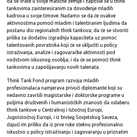
da se vrate u svoje matične zemlje i zaposle se u think
tankovima zainteresiranim za dovođenje mladih
kadrova u svoje timove. Nadamo se da će ovakve
aktivnostima pomoći mladim i talentiranim ljudima da
postanu dio regionalnih think tankova; da će se stvoriti
prilika za dodatnu izgradnju kapaciteta uz pomoć
talentovanih povratnika koji će se uključiti u policy
istraživanja, analize i zagovaračke aktivnosti pod
vodstvom iskusnog osoblja; i da će se pomoći think
tankovima u zapošljavanju novih talenata.
Think Tank Fond program razvoja mladih
profesionalaca namjerava privući diplomante koji su
nedavno završili magistarske i doktorske programe u
poljima društvenih i humanističkih znanosti da odaberu
think tankove u Centralnoj i Istočnoj Europi,
Jugoistočnoj Europi, i iz bivšeg Sovjetskog Saveza,
dajući im priliku da iz prve ruke steknu profesionalno
iskustvo u policy istraživanju i zagovaranju u priznatim