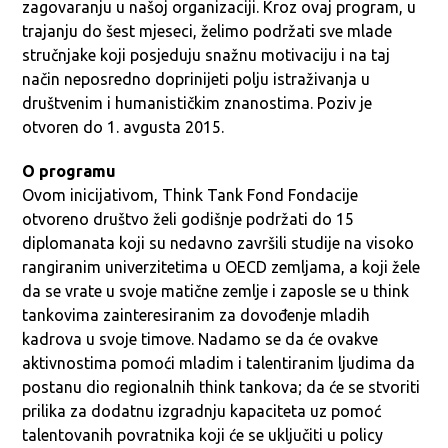
zagovaranju u našoj organizaciji. Kroz ovaj program, u
trajanju do šest mjeseci, želimo podržati sve mlade
stručnjake koji posjeduju snažnu motivaciju i na taj
način neposredno doprinijeti polju istraživanja u
društvenim i humanističkim znanostima. Poziv je
otvoren do 1. avgusta 2015.
O programu
Ovom inicijativom, Think Tank Fond Fondacije
otvoreno društvo želi godišnje podržati do 15
diplomanata koji su nedavno završili studije na visoko
rangiranim univerzitetima u OECD zemljama, a koji žele
da se vrate u svoje matične zemlje i zaposle se u think
tankovima zainteresiranim za dovođenje mladih
kadrova u svoje timove. Nadamo se da će ovakve
aktivnostima pomoći mladim i talentiranim ljudima da
postanu dio regionalnih think tankova; da će se stvoriti
prilika za dodatnu izgradnju kapaciteta uz pomoć
talentovanih povratnika koji će se uključiti u policy