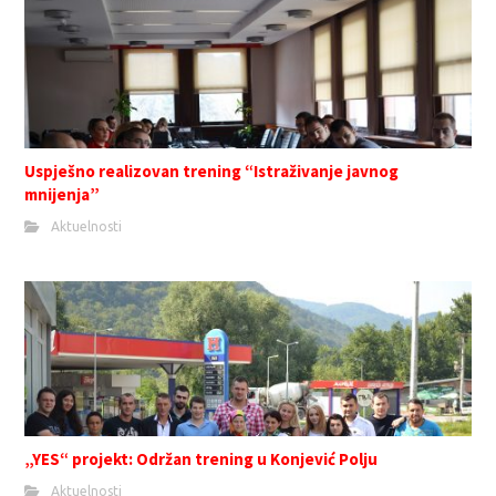
Uspješno realizovan trening “Istraživanje javnog
mnijenja”
Aktuelnosti
„YES“ projekt: Održan trening u Konjević Polju
Aktuelnosti