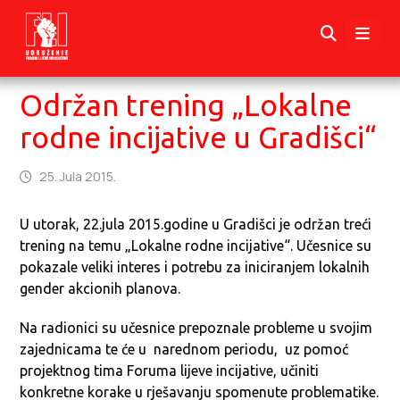
Održan trening „Lokalne
rodne incijative u Gradišci“
25. Jula 2015.
U utorak, 22.jula 2015.godine u Gradišci je održan treći
trening na temu „Lokalne rodne incijative“. Učesnice su
pokazale veliki interes i potrebu za iniciranjem lokalnih
gender akcionih planova.
Na radionici su učesnice prepoznale probleme u svojim
zajednicama te će u narednom periodu, uz pomoć
projektnog tima Foruma lijeve incijative, učiniti
konkretne korake u rješavanju spomenute problematike.