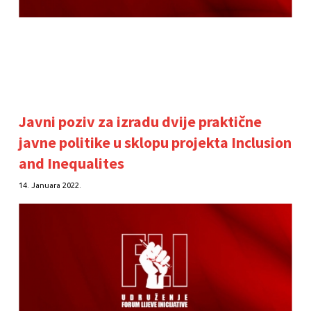
Javni poziv za izradu dvije praktične
javne politike u sklopu projekta Inclusion
and Inequalites
14. Januara 2022.