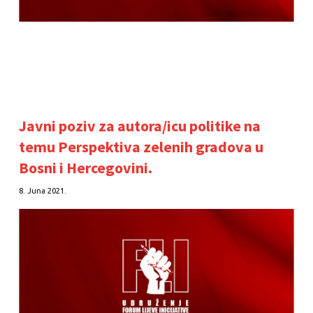
Javni poziv za autora/icu politike na
temu Perspektiva zelenih gradova u
Bosni i Hercegovini.
8. Juna 2021.