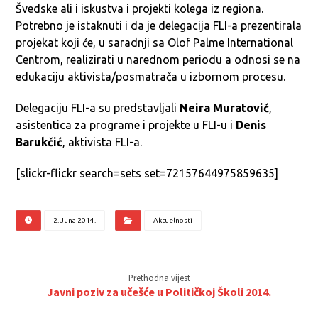
Švedske ali i iskustva i projekti kolega iz regiona.
Potrebno je istaknuti i da je delegacija FLI-a prezentirala
projekat koji će, u saradnji sa Olof Palme International
Centrom, realizirati u narednom periodu a odnosi se na
edukaciju aktivista/posmatrača u izbornom procesu.
Delegaciju FLI-a su predstavljali
Neira Muratović
,
asistentica za programe i projekte u FLI-u i
Denis
Barukčić
, aktivista FLI-a.
[slickr-flickr search=sets set=72157644975859635]
2. Juna 2014.
Aktuelnosti
Prethodna vijest
Javni poziv za učešće u Političkoj Školi 2014.