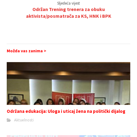
Sljedeća vijest
Održan Trening trenera za obuku
aktivista/posmatrača za KS, HNK i BPK
Možda vas zanima >
Održana edukacija: Uloga i uticaj žena na politički dijalog
Aktuelnosti