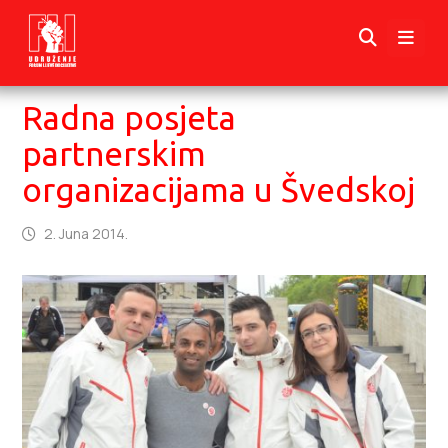
Radna posjeta
partnerskim
organizacijama u Švedskoj
2. Juna 2014.