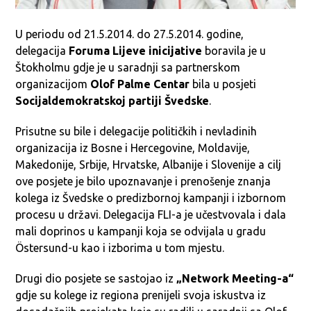
U periodu od 21.5.2014. do 27.5.2014. godine,
delegacija
Foruma Lijeve inicijative
boravila je u
Štokholmu gdje je u saradnji sa partnerskom
organizacijom
Olof Palme Centar
bila u posjeti
Socijaldemokratskoj partiji Švedske
.
Prisutne su bile i delegacije političkih i nevladinih
organizacija iz Bosne i Hercegovine, Moldavije,
Makedonije, Srbije, Hrvatske, Albanije i Slovenije a cilj
ove posjete je bilo upoznavanje i prenošenje znanja
kolega iz Švedske o predizbornoj kampanji i izbornom
procesu u državi. Delegacija FLI-a je učestvovala i dala
mali doprinos u kampanji koja se odvijala u gradu
Östersund-u kao i izborima u tom mjestu.
Drugi dio posjete se sastojao iz
„Network Meeting-a“
gdje su kolege iz regiona prenijeli svoja iskustva iz