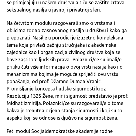
se primjenjuju u našem društvu a tiču se zaštite žrtava
seksualnog nasilja u javnoj i privatnoj sferi.
Na četvrtom modulu razgovarali smo o vrstama i
oblicima rodno zasnovanog nasilja u društvu i kako ga
prepoznati. Nasilje u porodici je izuzetno kompleksna
tema koja privlači pažnju stručnjaka iz akademske
zajednice kao i organizacija civilnog društva koja se
bave zaštitom ljudskih prava.. Polaznici/ce su imali/e
priliku čuti više informacija o ovoj vrsti nasilja kao i o
mehanizmima kojima je moguće spriječiti ovu vrstu
ponašanja, od prof. Džamne Duman Vranić.
Promišljanje koncepta ljudske sigurnosti kroz
Rezoluciju 1325 Žene, mir i sigurnost predstavio je prof.
Midhat Izmirlija. Polaznici/ce su razgovarali/e o tome
kakva je trenutna ocjena stanja sigurnosti i koji su to
aspekti koji se odnose isključivo na sigurnost žena.
Peti modul Socijaldemokratske akademije rodne