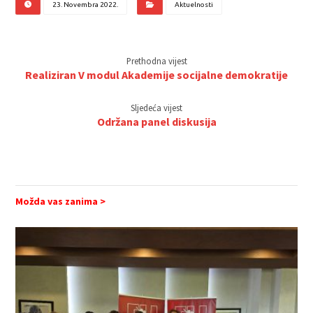
23. Novembra 2022.
Aktuelnosti
Prethodna vijest
Realiziran V modul Akademije socijalne demokratije
Sljedeća vijest
Održana panel diskusija
Možda vas zanima >