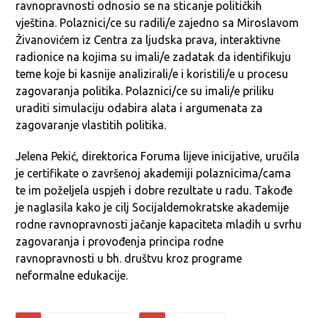
ravnopravnosti odnosio se na sticanje političkih
vještina. Polaznici/ce su radili/e zajedno sa Miroslavom
Živanovićem iz Centra za ljudska prava, interaktivne
radionice na kojima su imali/e zadatak da identifikuju
teme koje bi kasnije analizirali/e i koristili/e u procesu
zagovaranja politika. Polaznici/ce su imali/e priliku
uraditi simulaciju odabira alata i argumenata za
zagovaranje vlastitih politika.
Jelena Pekić, direktorica Foruma lijeve inicijative, uručila
je certifikate o završenoj akademiji polaznicima/cama
te im poželjela uspjeh i dobre rezultate u radu. Takođe
je naglasila kako je cilj Socijaldemokratske akademije
rodne ravnopravnosti jačanje kapaciteta mladih u svrhu
zagovaranja i provođenja principa rodne
ravnopravnosti u bh. društvu kroz programe
neformalne edukacije.