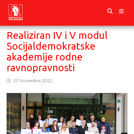
Realiziran IV i V modul
Socijaldemokratske
akademije rodne
ravnopravnosti
23. Novembra 2022.