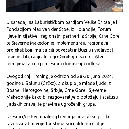
U saradnji sa Laburističkom partijom Velike Britanije i
Fondacijom Max van der Stoel iz Holandije, Forum
lijeve inicijative i regionalni partneri iz Srbije, Crne Gore
te Sjeverne Makedonije implementiraju regionalni
projekat koji ima za cilj povećati inkluziju i vidljivost
manjinskih, ranjivih i ugroženih grupa u društvu,
medijima, ali i u procesima donošenja odluka.
Ovogodišnji Trening je održan od 28-30. juna 2024.
godine u Solunu (Grčka), a okupio je mlade ljude iz
Bosne i Hercegovine, Srbije, Crne Gore i Sjeverne
Makedonije kako bi razgovarali/e o položaju i statusu
ljudskih prava, te pravima ugroženih grupa.
Učesnici/ce Regionalnog treninga imali/e su priliku
razgovarati o vrijednostima socijaldemokratije i