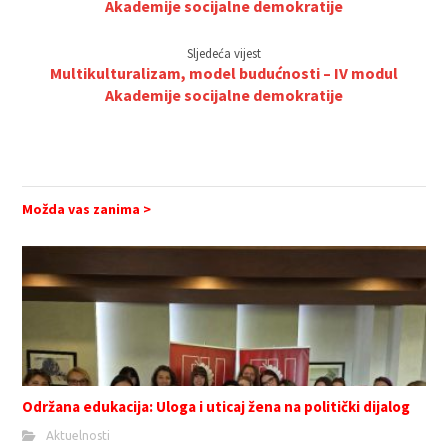
Akademije socijalne demokratije
Sljedeća vijest
Multikulturalizam, model budućnosti – IV modul
Akademije socijalne demokratije
Možda vas zanima >
Održana edukacija: Uloga i uticaj žena na politički dijalog
Aktuelnosti