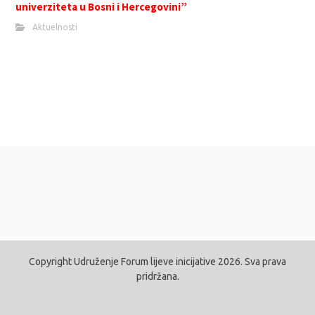
univerziteta u Bosni i Hercegovini”
Aktuelnosti
Copyright Udruženje Forum lijeve inicijative 2026. Sva prava
pridržana.