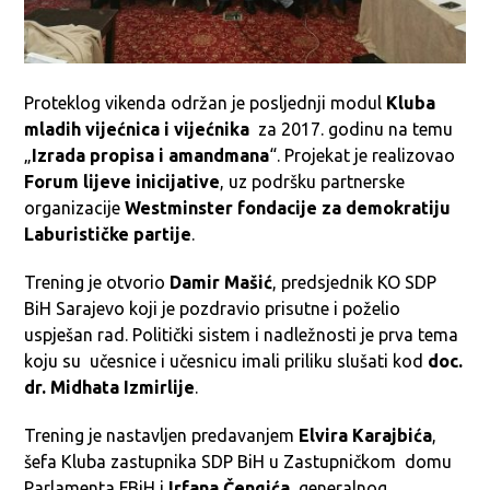
Proteklog vikenda održan je posljednji modul
Kluba
mladih vijećnica i vijećnika
za 2017. godinu na temu
„
Izrada propisa i amandmana
“. Projekat je realizovao
Forum lijeve inicijative
, uz podršku partnerske
organizacije
Westminster fondacije za demokratiju
Laburističke partije
.
Trening je otvorio
Damir Mašić
, predsjednik KO SDP
BiH Sarajevo koji je pozdravio prisutne i poželio
uspješan rad. Politički sistem i nadležnosti je prva tema
koju su učesnice i učesnicu imali priliku slušati kod
doc.
dr. Midhata Izmirlije
.
Trening je nastavljen predavanjem
Elvira Karajbića
,
šefa Kluba zastupnika SDP BiH u Zastupničkom domu
Parlamenta FBiH i
Irfana Čengića
, generalnog