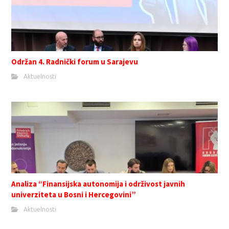
Održan 4. Radnički forum u Sarajevu
Aktuelnosti
Analiza “Finansijska autonomija i održivost javnih
univerziteta u Bosni i Hercegovini”
Aktuelnosti