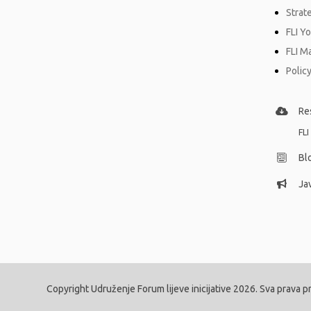
Strat
FLI Y
FLI M
Policy
Re
FLI
Bl
Jav
Copyright Udruženje Forum lijeve inicijative 2026. Sva prava p