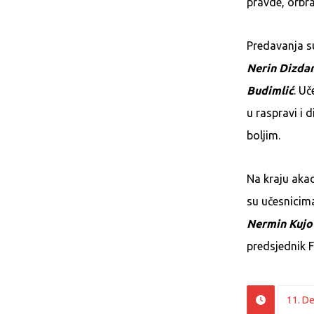
pravde, orbra
Predavanja su
Nerin Dizda
Budimlić
. Uč
u raspravi i 
boljim.
Na kraju akad
su učesnicima
Nermin Kujo
predsjednik 
11. D