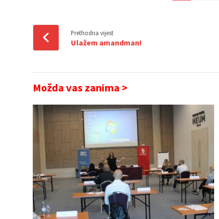
Prethodna vijest
Ulažem amandman!
Možda vas zanima >