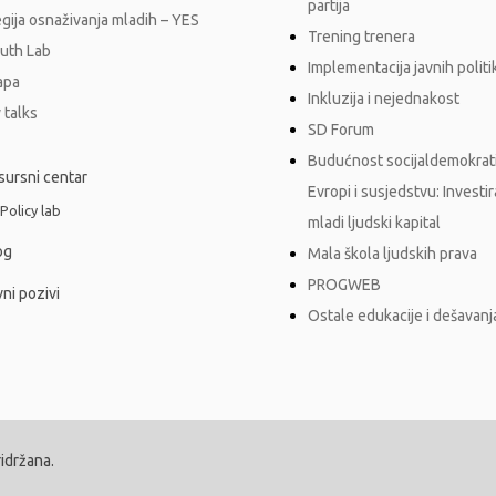
partija
egija osnaživanja mladih – YES
Trening trenera
outh Lab
Implementacija javnih polit
apa
Inkluzija i nejednakost
 talks
SD Forum
Budućnost socijaldemokrati
sursni centar
Evropi i susjedstvu: Investi
 Policy lab
mladi ljudski kapital
og
Mala škola ljudskih prava
PROGWEB
ni pozivi
Ostale edukacije i dešavanj
ridržana.