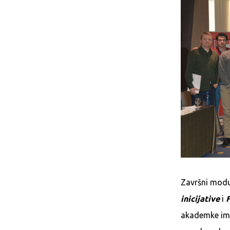
Završni mod
inicijative
i
F
akademke imal