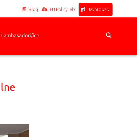
Blog
FLI Policy lab
Javni pozivi
LI ambasadori/ice
alne