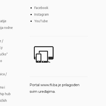
Facebook
Instagram
atije
YouTube
ija rodne
e /
cy
Vučko”
ko
ica /
Portal www.fli.ba je prilagođen
ma i
svim uređajima.
ship hub
ičkih