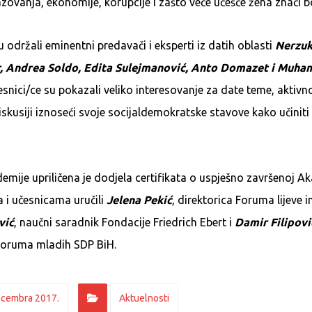
zovanja, ekonomije, korupcije i zašto veće učešće žena znači b
 održali eminentni predavači i eksperti iz datih oblasti
Nerzuk
r, Andrea Soldo, Edita Sulejmanović, Anto Domazet i Muha
esnici/ce su pokazali veliko interesovanje za date teme, aktivno
diskusiji iznoseći svoje socijaldemokratske stavove kako učiniti
emije upriličena je dodjela certifikata o uspješno završenoj Ak
 i učesnicama uručili
Jelena Pekić
, direktorica Foruma lijeve in
vić
, naučni saradnik Fondacije Friedrich Ebert i
Damir Filipovi
Foruma mladih SDP BiH.
ecembra 2017.
Aktuelnosti