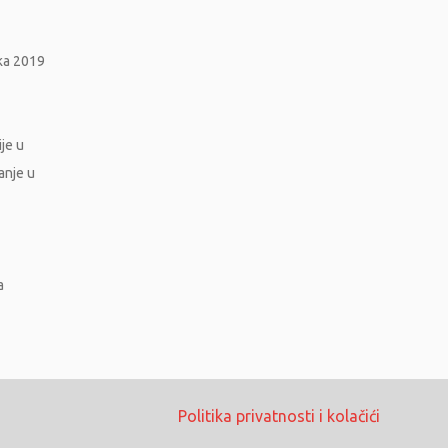
ika 2019
je u
ranje u
a
Politika privatnosti i kolačići