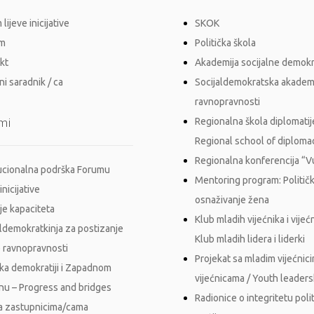
lijeve inicijative
SKOK
im
Politička škola
kt
Akademija socijalne demokr
i saradnik / ca
Socijaldemokratska akadem
ravnopravnosti
mi
Regionalna škola diplomatij
Regional school of diploma
Regionalna konferencija “
tucionalna podrška Forumu
Mentoring program: Politič
inicijative
osnaživanje žena
je kapaciteta
Klub mladih vijećnika i vijećn
aldemokratkinja za postizanje
Klub mladih lidera i liderki
 ravnopravnosti
Projekat sa mladim vijećnici
ka demokratiji i Zapadnom
vijećnicama / Youth leader
nu – Progress and bridges
Radionice o integritetu polit
a zastupnicima/cama