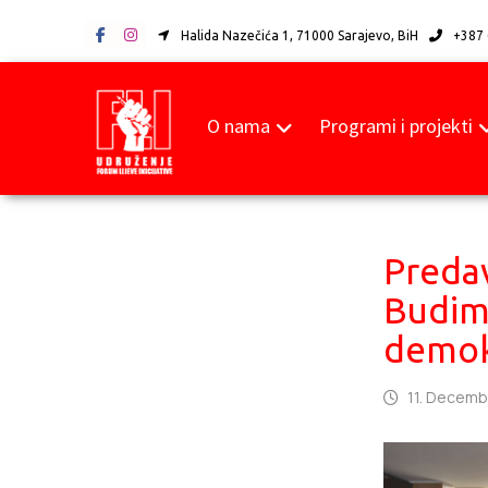
Halida Nazečića 1, 71000 Sarajevo, BiH
+387 
O nama
Programi i projekti
Preda
Budiml
demok
11. Decemb