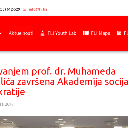
(33) 612-529
info@fli.ba
Aktuelnosti
FLI Youth Lab
FLI Mapa
F
vanjem prof. dr. Muhameda
ića završena Akademija socij
ratije
ra 2017.