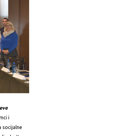
jeve
mci i
 socijalne