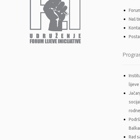
Forum 
Naš t
Konta
Postan
Progra
Insti
lijeve 
Jačan
socij
rodne
Podrš
Balka
Rad s