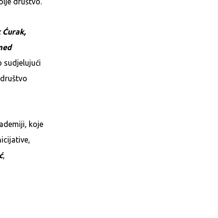
olje društvo.
 Ćurak,
med
 sudjelujući
 društvo
ademiji, koje
icijative,
ć
,