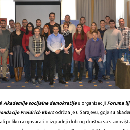
ul
Akademije socijalne demokratije
u organizaciji
Foruma li
ondacije Freidrich Ebert
održan je u Sarajevu, gdje su akade
i priliku razgovarati o izgradnji dobrog društva sa stanovišta