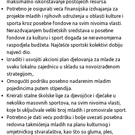
maksimalno iskorištavanje postojećih resursa.
Potrebno je osigurati veća finansijska izdvajanja za
projekte mladih i njihovih udruženja u oblasti kulture i
sporta kroz posebne fondove na svim nivoima vlasti.
Nerazdvajanjem budžetskih sredstava u posebne
fondove za kulturu i sport događa se neravnomjerna
raspodjela budžeta. Najčešće sportski kolektivi dobiju
najveći dio.
Izraditi i usvojiti akcioni plan djelovanja za mlade za
svaku lokalnu zajednicu u skladu sa novoizrađenom
strategijom,.
Omogućiti podršku posebno nadarenim mladim
pojedincima putem stipendija.
Kreirati stalne školske lige za djevojčice i dječake u
nekoliko masovnih sportova, na svim nivoima vlasti,
koje bi uključivale veliki broj mladih i promovirale sport.
Potrebno je dati veću podršku i bolje uvezati posebna
redovna takmičenja mladih na planu kulturnog i
umjetničkog stvaralaštva, kao što su gluma, ples,