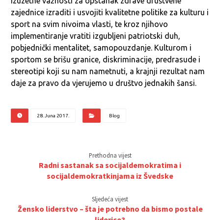
izuzetne važnosti za opstanak zdrave društvene
zajednice izraditi i usvojiti kvalitetne politike za kulturu i
sport na svim nivoima vlasti, te kroz njihovo
implementiranje vratiti izgubljeni patriotski duh,
pobjednički mentalitet, samopouzdanje. Kulturom i
sportom se brišu granice, diskriminacije, predrasude i
stereotipi koji su nam nametnuti, a krajnji rezultat nam
daje za pravo da vjerujemo u društvo jednakih šansi.
28. Juna 2017.
Blog
Prethodna vijest
Radni sastanak sa socijaldemokratima i
socijaldemokratkinjama iz Švedske
Sljedeća vijest
Žensko liderstvo – šta je potrebno da bismo postale
liderice?