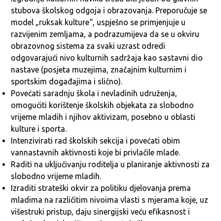
stubova školskog odgoja i obrazovanja. Preporučuje se
model „ruksak kulture“, uspješno se primjenjuje u
razvijenim zemljama, a podrazumijeva da se u okviru
obrazovnog sistema za svaki uzrast odredi
odgovarajući nivo kulturnih sadržaja kao sastavni dio
nastave (posjeta muzejima, značajnim kulturnim i
sportskim događajima i slično).
Povećati saradnju škola i nevladinih udruženja,
omogućiti korištenje školskih objekata za slobodno
vrijeme mladih i njihov aktivizam, posebno u oblasti
kulture i sporta.
Intenzivirati rad školskih sekcija i povećati obim
vannastavnih aktivnosti koje bi privlačile mlade.
Raditi na uključivanju roditelja u planiranje aktivnosti za
slobodno vrijeme mladih.
Izraditi strateški okvir za politiku djelovanja prema
mladima na različitim nivoima vlasti s mjerama koje, uz
višestruki pristup, daju sinergijski veću efikasnost i