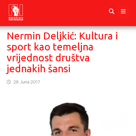
Nermin Deljkić: Kultura i
sport kao temeljna
vrijednost društva
jednakih šansi
28. Juna 2017.