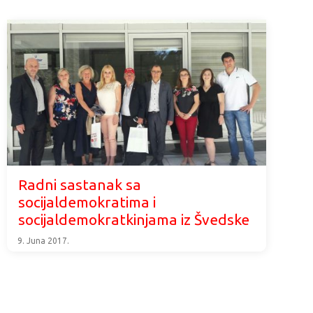
Radni sastanak sa
socijaldemokratima i
socijaldemokratkinjama iz Švedske
9. Juna 2017.