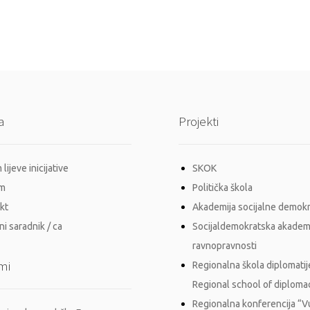
a
Projekti
lijeve inicijative
SKOK
im
Politička škola
kt
Akademija socijalne demokr
i saradnik / ca
Socijaldemokratska akadem
ravnopravnosti
mi
Regionalna škola diplomatij
Regional school of diploma
Regionalna konferencija “