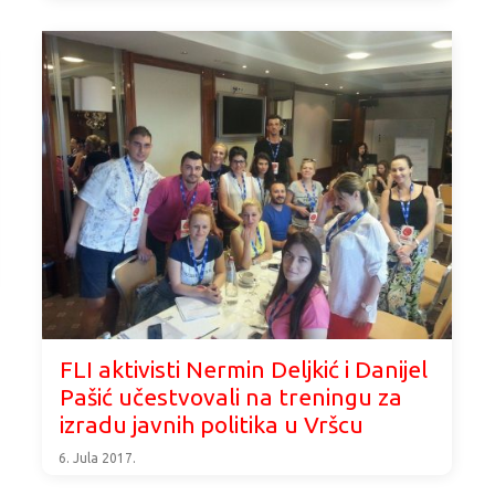
FLI aktivisti Nermin Deljkić i Danijel
Pašić učestvovali na treningu za
izradu javnih politika u Vršcu
6. Jula 2017.