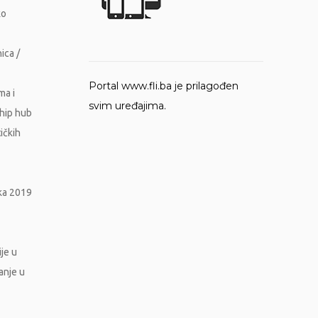
ko
ica /
Portal www.fli.ba je prilagođen
ma i
svim uređajima.
ship hub
ičkih
ika 2019
je u
ranje u