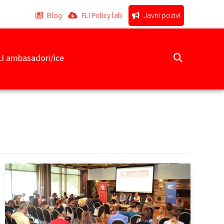
Blog
FLI Policy lab
Javni pozivi
LI ambasadori/ice