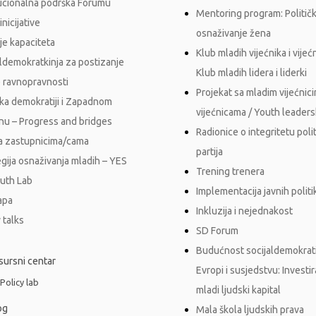
tucionalna podrška Forumu
Mentoring program: Politič
inicijative
osnaživanje žena
je kapaciteta
Klub mladih vijećnika i vijećn
aldemokratkinja za postizanje
Klub mladih lidera i liderki
 ravnopravnosti
Projekat sa mladim vijećnici
ka demokratiji i Zapadnom
vijećnicama / Youth leader
nu – Progress and bridges
Radionice o integritetu polit
a zastupnicima/cama
partija
egija osnaživanja mladih – YES
Trening trenera
outh Lab
Implementacija javnih polit
apa
Inkluzija i nejednakost
 talks
SD Forum
Budućnost socijaldemokrati
sursni centar
Evropi i susjedstvu: Investi
 Policy lab
mladi ljudski kapital
og
Mala škola ljudskih prava