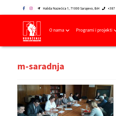
Halida Nazečića 1, 71000 Sarajevo, BiH
+387 
O nama
Programi i projekti
m-saradnja