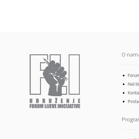
O nam
Forum 
Naš t
Konta
Postan
Progra