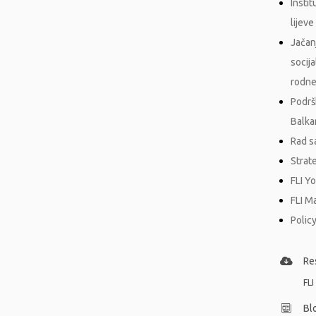
Insti
lijeve 
Jačan
socij
rodne
Podrš
Balka
Rad s
Strat
FLI Y
FLI M
Policy
Re
FLI
Bl