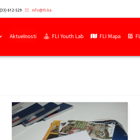
(33) 612-529
info@fli.ba
Aktuelnosti
FLI Youth Lab
FLI Mapa
F