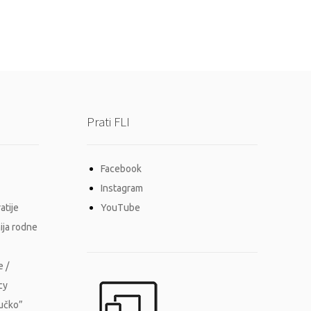
Prati FLI
Facebook
Instagram
atije
YouTube
ija rodne
e /
cy
Vučko”