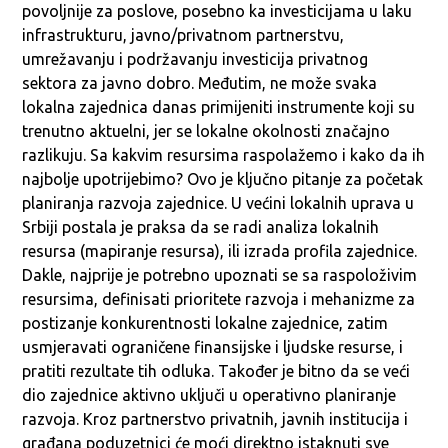
povoljnije za poslove, posebno ka investicijama u laku
infrastrukturu, javno/privatnom partnerstvu,
umrežavanju i podržavanju investicija privatnog
sektora za javno dobro. Međutim, ne može svaka
lokalna zajednica danas primijeniti instrumente koji su
trenutno aktuelni, jer se lokalne okolnosti značajno
razlikuju. Sa kakvim resursima raspolažemo i kako da ih
najbolje upotrijebimo? Ovo je ključno pitanje za početak
planiranja razvoja zajednice. U većini lokalnih uprava u
Srbiji postala je praksa da se radi analiza lokalnih
resursa (mapiranje resursa), ili izrada profila zajednice.
Dakle, najprije je potrebno upoznati se sa raspoloživim
resursima, definisati prioritete razvoja i mehanizme za
postizanje konkurentnosti lokalne zajednice, zatim
usmjeravati ograničene finansijske i ljudske resurse, i
pratiti rezultate tih odluka. Također je bitno da se veći
dio zajednice aktivno uključi u operativno planiranje
razvoja. Kroz partnerstvo privatnih, javnih institucija i
građana poduzetnici će moći direktno istaknuti sve