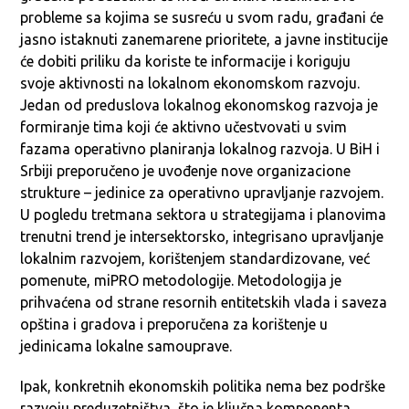
probleme sa kojima se susreću u svom radu, građani će
jasno istaknuti zanemarene prioritete, a javne institucije
će dobiti priliku da koriste te informacije i koriguju
svoje aktivnosti na lokalnom ekonomskom razvoju.
Jedan od preduslova lokalnog ekonomskog razvoja je
formiranje tima koji će aktivno učestvovati u svim
fazama operativno planiranja lokalnog razvoja. U BiH i
Srbiji preporučeno je uvođenje nove organizacione
strukture – jedinice za operativno upravljanje razvojem.
U pogledu tretmana sektora u strategijama i planovima
trenutni trend je intersektorsko, integrisano upravljanje
lokalnim razvojem, korištenjem standardizovane, već
pomenute, miPRO metodologije. Metodologija je
prihvaćena od strane resornih entitetskih vlada i saveza
opština i gradova i preporučena za korištenje u
jedinicama lokalne samouprave.
Ipak, konkretnih ekonomskih politika nema bez podrške
razvoju preduzetništva, što je ključna komponenta