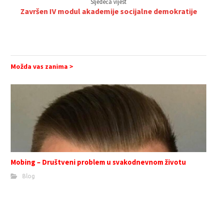
Sljedeća vijest
Završen IV modul akademije socijalne demokratije
Možda vas zanima >
Mobing – Društveni problem u svakodnevnom životu
Blog