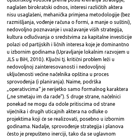
naglašen birokratski odnos, interesi različitih aktera
nisu usaglašeni, mehanička primjena metodologije (bez
razmišljanja, vođenje računa o formi, a manje o suštini),
nedovoljno poznavanje i uvažavanje viših strategija,
kultura odlučivanja o sredstvima za kapitalne investicije
polazi od partijskih i ličnih interesa koje je dominantno
u izbornim godinama (Upravljanje lokalnim razvojem u
JLS u BiH, 2010.). Ključni tj. kritični problem leži u
nedovoljnoj zainteresovanosti i nedovoljnoj
uključenosti većine načelnika opština u proces
sprovođenja (i planiranja). Naime, podrška
„operativcima“ je nerijetko samo formalnog karaktera
(„ne smetaju im da rade”). S druge strane, načelnici
ponekad ne mogu da odole pritiscima od strane
vijećnika i drugih uticajnih aktera na odluke o
projektima koji će se realizovati, posebno u izbornim
godinama. Nadalje, sprovođenje strategija i planova
često je prepušteno inerciji, tako da se uglavnom