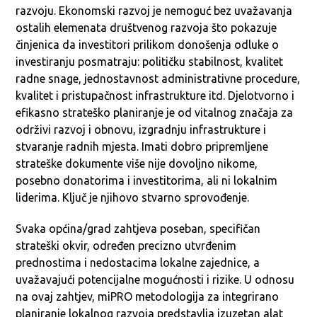
razvoju. Ekonomski razvoj je nemoguć bez uvažavanja
ostalih elemenata društvenog razvoja što pokazuje
činjenica da investitori prilikom donošenja odluke o
investiranju posmatraju: političku stabilnost, kvalitet
radne snage, jednostavnost administrativne procedure,
kvalitet i pristupačnost infrastrukture itd. Djelotvorno i
efikasno strateško planiranje je od vitalnog značaja za
održivi razvoj i obnovu, izgradnju infrastrukture i
stvaranje radnih mjesta. Imati dobro pripremljene
strateške dokumente više nije dovoljno nikome,
posebno donatorima i investitorima, ali ni lokalnim
liderima. Ključ je njihovo stvarno sprovođenje.
Svaka općina/grad zahtjeva poseban, specifičan
strateški okvir, određen precizno utvrđenim
prednostima i nedostacima lokalne zajednice, a
uvažavajući potencijalne mogućnosti i rizike. U odnosu
na ovaj zahtjev, miPRO metodologija za integrirano
planiranje lokalnog razvoja predstavlja izuzetan alat