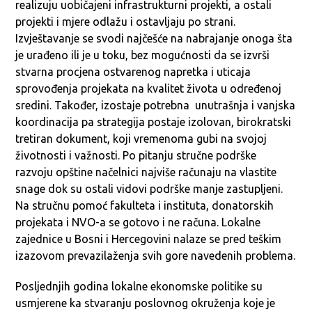
realizuju uobičajeni infrastrukturni projekti, a ostali
projekti i mjere odlažu i ostavljaju po strani.
Izvještavanje se svodi najčešće na nabrajanje onoga šta
je urađeno ili je u toku, bez mogućnosti da se izvrši
stvarna procjena ostvarenog napretka i uticaja
sprovođenja projekata na kvalitet života u određenoj
sredini. Također, izostaje potrebna unutrašnja i vanjska
koordinacija pa strategija postaje izolovan, birokratski
tretiran dokument, koji vremenoma gubi na svojoj
životnosti i važnosti. Po pitanju stručne podrške
razvoju opštine načelnici najviše računaju na vlastite
snage dok su ostali vidovi podrške manje zastupljeni.
Na stručnu pomoć fakulteta i instituta, donatorskih
projekata i NVO-a se gotovo i ne računa. Lokalne
zajednice u Bosni i Hercegovini nalaze se pred teškim
izazovom prevazilaženja svih gore navedenih problema.
Posljednjih godina lokalne ekonomske politike su
usmjerene ka stvaranju poslovnog okruženja koje je