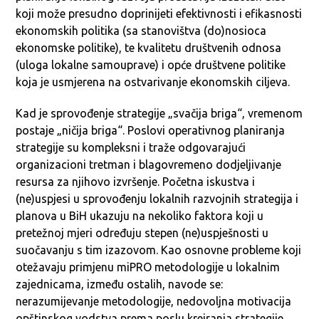
koji može presudno doprinijeti efektivnosti i efikasnosti
ekonomskih politika (sa stanovištva (do)nosioca
ekonomske politike), te kvalitetu društvenih odnosa
(uloga lokalne samouprave) i opće društvene politike
koja je usmjerena na ostvarivanje ekonomskih ciljeva.
Kad je sprovođenje strategije „svačija briga“, vremenom
postaje „ničija briga“. Poslovi operativnog planiranja
strategije su kompleksni i traže odgovarajući
organizacioni tretman i blagovremeno dodjeljivanje
resursa za njihovo izvršenje. Početna iskustva i
(ne)uspjesi u sprovođenju lokalnih razvojnih strategija i
planova u BiH ukazuju na nekoliko faktora koji u
pretežnoj mjeri određuju stepen (ne)uspješnosti u
suočavanju s tim izazovom. Kao osnovne probleme koji
otežavaju primjenu miPRO metodologije u lokalnim
zajednicama, između ostalih, navode se:
nerazumijevanje metodologije, nedovoljna motivacija
opštinskog vodstva prema poslu kreiranja strategije,