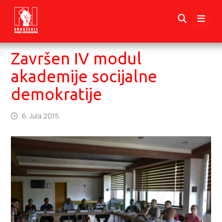
Završen IV modul
akademije socijalne
demokratije
6. Jula 2015.