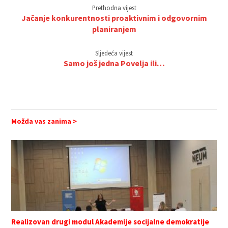
Prethodna vijest
Jačanje konkurentnosti proaktivnim i odgovornim
planiranjem
Sljedeća vijest
Samo još jedna Povelja ili…
Možda vas zanima >
Realizovan drugi modul Akademije socijalne demokratije