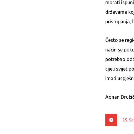
morati ispun
državama koje
pristupanja, b
Često se regi
način se pokuš
potrebno odba
cijeli svijet
imati uspješ
Adnan Družić,
25. S