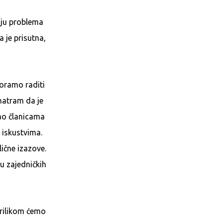
nju problema
 je prisutna,
 Moramo raditi
matram da je
ao članicama
 iskustvima.
lične izazove.
u zajedničkih
prilikom ćemo