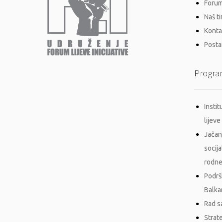
Forum 
Naš t
Konta
Postan
Progra
Insti
lijeve 
Jačan
socij
rodne
Podrš
Balka
Rad s
Strat