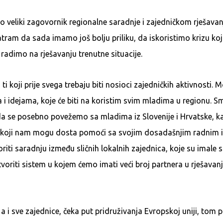
o veliki zagovornik regionalne saradnje i zajedničkom rješava
ram da sada imamo još bolju priliku, da iskoristimo krizu koja
 radimo na rješavanju trenutne situacije.
 ti koji prije svega trebaju biti nosioci zajedničkih aktivnosti.
 i idejama, koje će biti na koristim svim mladima u regionu. S
 se posebno povežemo sa mladima iz Slovenije i Hrvatske, k
, koji nam mogu dosta pomoći sa svojim dosadašnjim radnim i
iti saradnju između sličnih lokalnih zajednica, koje su imale s
oriti sistem u kojem ćemo imati veći broj partnera u rješavanj
a i sve zajednice, čeka put pridruživanja Evropskoj uniji, tom 