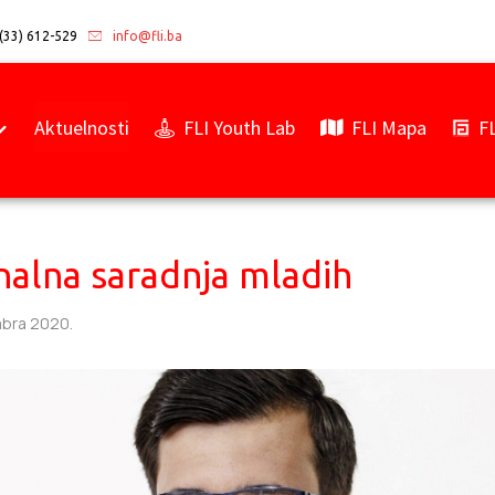
(33) 612-529
info@fli.ba
Aktuelnosti
FLI Youth Lab
FLI Mapa
F
alna saradnja mladih
bra 2020.