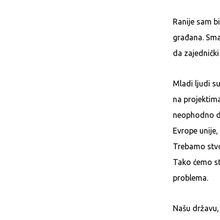
Ranije sam bi
građana. Smat
da zajednički
Mladi ljudi su
na projektima
neophodno da
Evrope unije
Trebamo stvor
Tako ćemo stv
problema.
Našu državu, 