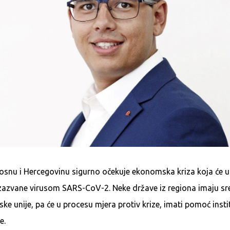
osnu i Hercegovinu sigurno očekuje ekonomska kriza koja će us
izazvane virusom SARS-CoV-2. Neke države iz regiona imaju sr
ske unije, pa će u procesu mjera protiv krize, imati pomoć insti
e.