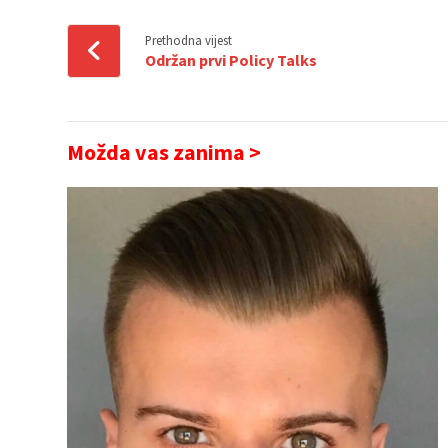
Prethodna vijest
Održan prvi Policy Talks
Možda vas zanima >