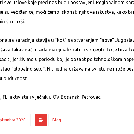
iti sve uslove koje pred nas budu postavljeni. Regionalnom sa
 su već članice, moći ćemo iskoristi njihova iskustva, kako bi
io što lakši.
onalna saradnja stavlja u “koš” sa stvaranjem “nove” Jugoslavi
ava takav način rada marginalizirati ili spriječiti. To je teza ko
citi, jer živimo u periodu koji je poznat po tehnološkom napr
 postao “globalno selo”. Niti jedna država na svijetu ne može be
nu budućnost.
 FLI aktivista i vijećnik u OV Bosanski Petrovac
eptembra 2020.
Blog