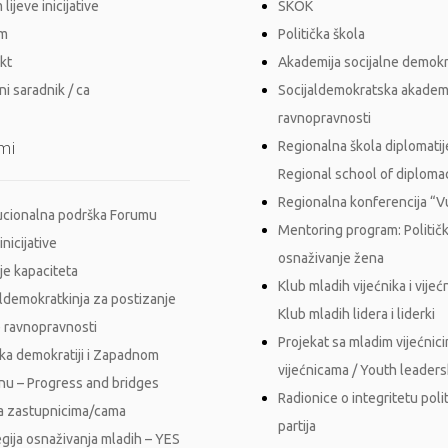
lijeve inicijative
SKOK
im
Politička škola
kt
Akademija socijalne demokr
i saradnik / ca
Socijaldemokratska akadem
ravnopravnosti
mi
Regionalna škola diplomatij
Regional school of diploma
Regionalna konferencija “
tucionalna podrška Forumu
Mentoring program: Politič
inicijative
osnaživanje žena
je kapaciteta
Klub mladih vijećnika i vijećn
aldemokratkinja za postizanje
Klub mladih lidera i liderki
 ravnopravnosti
Projekat sa mladim vijećnici
ka demokratiji i Zapadnom
vijećnicama / Youth leader
nu – Progress and bridges
Radionice o integritetu polit
a zastupnicima/cama
partija
egija osnaživanja mladih – YES