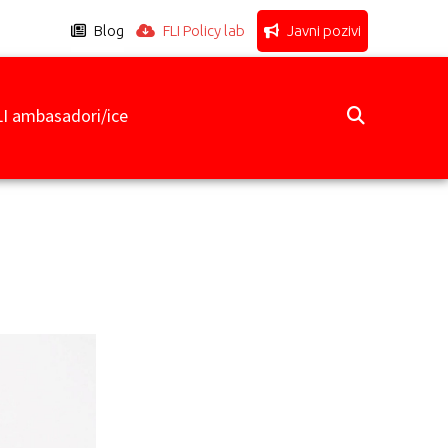
Blog
FLI Policy lab
Javni pozivi
LI ambasadori/ice