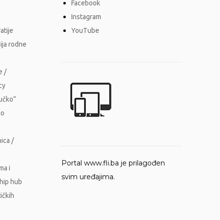
Facebook
Instagram
atije
YouTube
ija rodne
e /
cy
Vučko”
ko
ica /
Portal www.fli.ba je prilagođen
ma i
svim uređajima.
ship hub
ičkih