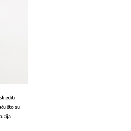
lijediti
eću što su
tucija