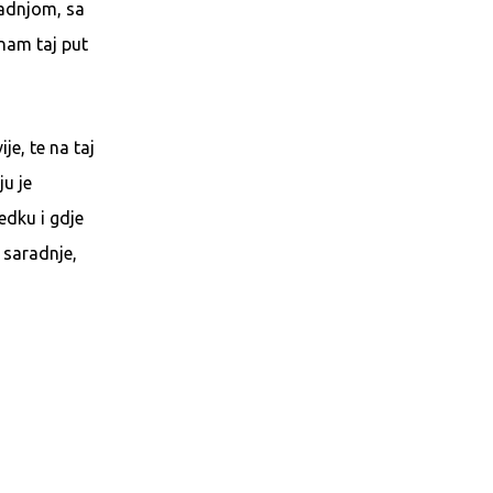
radnjom, sa
 nam taj put
je, te na taj
ju je
edku i gdje
z saradnje,